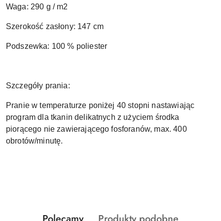
Waga: 290 g / m2
Szerokość zasłony: 147 cm
Podszewka: 100 % poliester
Szczegóły prania:
Pranie w temperaturze poniżej 40 stopni nastawiając
program dla tkanin delikatnych z użyciem środka
piorącego nie zawierającego fosforanów, max. 400
obrotów/minutę.
Produkty
Produkty
Polecamy
Produkty podobne