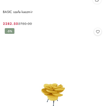
BASIC szafa kaszmir
2282.50
2750.00
Cena
Cena
promocyjna:
przed
-5%
promocją: