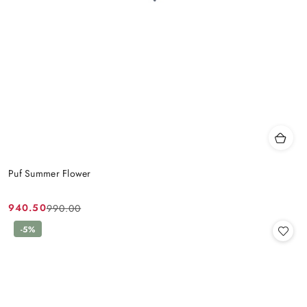
Puf Summer Flower
940.50
990.00
Cena
Cena
promocyjna:
przed
-5%
promocją: