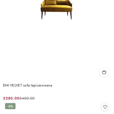
EMI VELVET sofa tapicerowana
2280.00
2400.00
Cena
Cena
promocyjna:
przed
-5%
promocją: