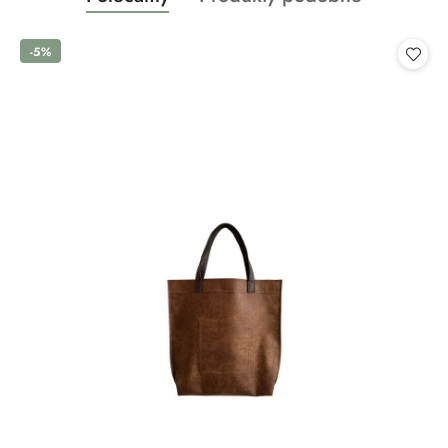
Pomiń karuzelę produktów
o
o
statusie:
statusie:
-5%