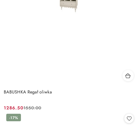
BABUSHKA Regał oliwka
1286.50
1550.00
Cena
Cena
promocyjna:
przed
-17%
promocją: