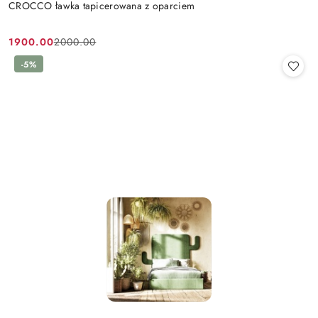
CROCCO ławka tapicerowana z oparciem
1900.00
2000.00
Cena
Cena
promocyjna:
przed
-5%
promocją: