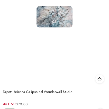
Tapeta ścienna Calipso od Wonderwall Studio
351.50
370.00
Cena
Cena