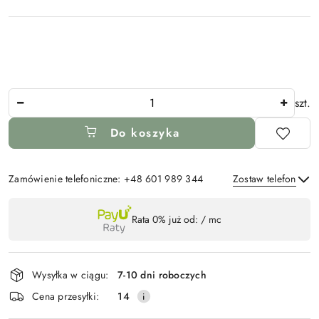
Ilość
szt.
Do koszyka
Zamówienie telefoniczne: +48 601 989 344
Zostaw telefon
Dostępność
Rata 0% już od:
/ mc
,
Wyślij
płatność
i
Wysyłka w ciągu:
7-10 dni roboczych
dostawa
Cena przesyłki:
14