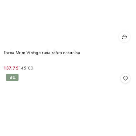
Torba Mr.m Vintage ruda skóra naturalna
137.75
145.00
Cena
Cena
promocyjna:
przed
-5%
promocją: