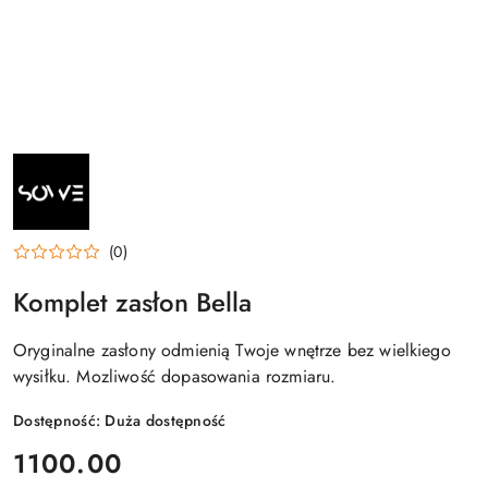
NAZWA
PRODUCENTA:
SOWE
(0)
Komplet zasłon Bella
Oryginalne zasłony odmienią Twoje wnętrze bez wielkiego
wysiłku. Mozliwość dopasowania rozmiaru.
Dostępność:
Duża dostępność
cena:
1100.00