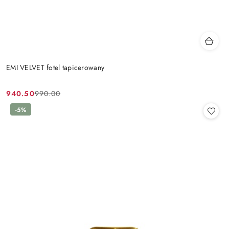
EMI VELVET fotel tapicerowany
940.50
990.00
Cena
Cena
promocyjna:
przed
-5%
promocją: