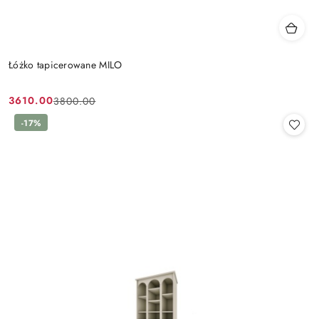
Łóżko tapicerowane MILO
3610.00
3800.00
Cena
Cena
promocyjna:
przed
-17%
promocją: