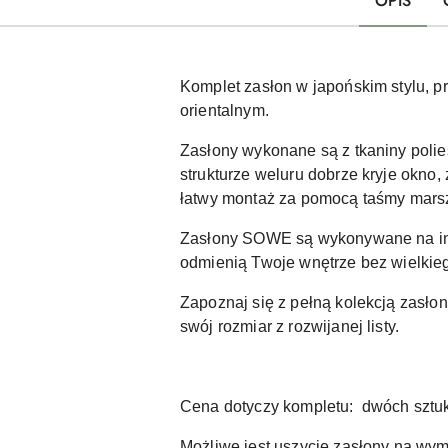
OPIS
Komplet zasłon w japońskim stylu, p
orientalnym.
Zasłony wykonane są z tkaniny polie
strukturze weluru dobrze kryje okno
łatwy montaż za pomocą taśmy marsz
Zasłony SOWE są wykonywane na ind
odmienią Twoje wnętrze bez wielkieg
Zapoznaj się z pełną kolekcją zasł
swój rozmiar z rozwijanej listy.
Cena dotyczy kompletu: dwóch sztu
Możliwe jest uszycie zasłony na w