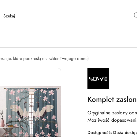
oracje, które podkreślą charakter Twojego domu)
NAZWA
PRODUCENTA:
SOWE
Komplet zasło
Oryginalne zasłony odm
Mozliwość dopasowania
Dostępność:
Duża dostę