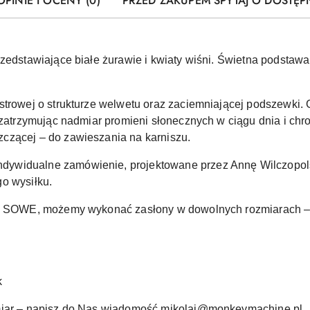
OPINIE I OCENY (0)
PRZED ZAKUPEM SPYTAJ O DOSTĘP
rzedstawiające białe żurawie i kwiaty wiśni. Świetna podstaw
strowej o strukturze welwetu oraz zaciemniającej podszewki. 
, zatrzymując nadmiar promieni słonecznych w ciągu dnia i ch
czącej – do zawieszania na karniszu.
ywidualne zamówienie, projektowane przez Annę Wilczopolsk
o wysiłku.
on SOWE, możemy wykonać zasłony w dowolnych rozmiarach – s
k
ymiar – napisz do Nas wiadomość mikolaj@monkeymachine.pl