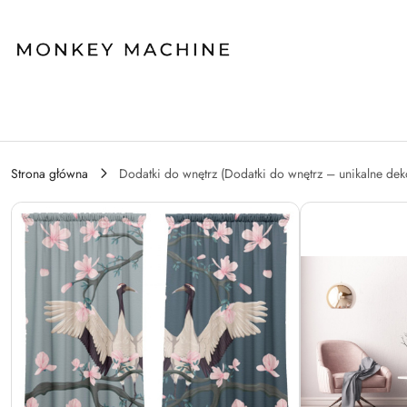
Przejdź do treści głównej
Przejdź do wyszukiwarki
Przejdź do moje konto
Przejdź do menu głównego
Przejdź do opisu produktu
Przejdź do stopki
Strona główna
Dodatki do wnętrz (Dodatki do wnętrz – unikalne dek