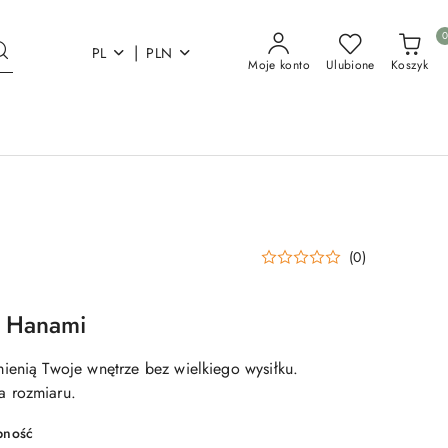
|
PL
PLN
Moje konto
Ulubione
Koszyk
(0)
n Hanami
ienią Twoje wnętrze bez wielkiego wysiłku.
 rozmiaru.
pność