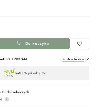
Do koszyka
: +48 601 989 344
Zostaw telefon
Wyślij
Rata 0% już od:
/ mc
- 10 dni roboczych
14