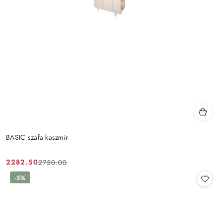
BASIC szafa kaszmir
2282.50
2750.00
Cena
Cena
promocyjna:
przed
-5%
promocją: