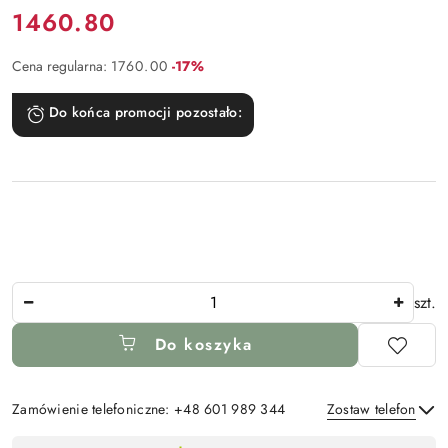
Cena:
1460.80
Rabat:
Cena regularna:
1760.00
-17%
Do końca promocji pozostało:
Ilość
szt.
Do koszyka
Zamówienie telefoniczne: +48 601 989 344
Zostaw telefon