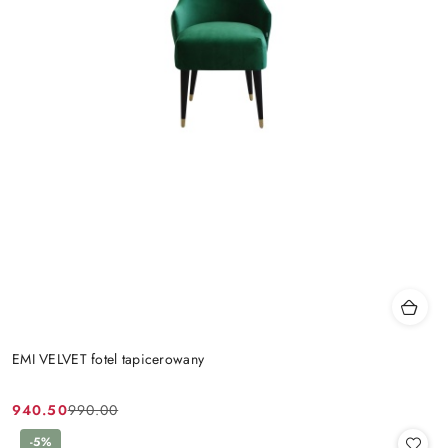
EMI VELVET fotel tapicerowany
940.50
990.00
Cena
Cena
promocyjna:
przed
-5%