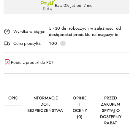
Dostępność
Rata 0% już od:
/ mc
,
Wyślij
płatność
i
5 - 30 dni roboczych w zależności od
Wysyłka w ciągu:
dostawa
dostępności produktu na magazynie
Cena przesyłki:
100
Pobierz produkt do PDF
OPIS
INFORMACJE
OPINIE
PRZED
DOT.
I
ZAKUPEM
BEZPIECZEŃSTWA
OCENY
SPYTAJ O
(0)
DOSTĘPNY
RABAT