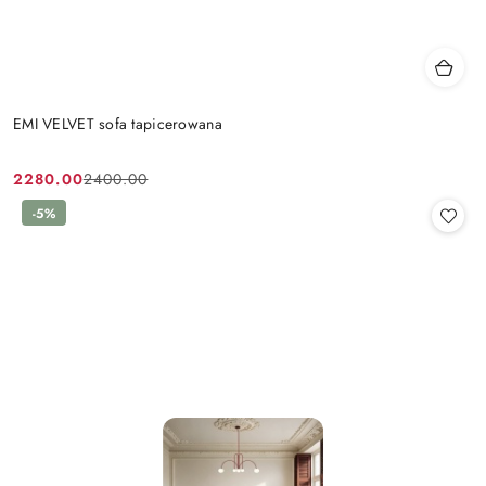
EMI VELVET sofa tapicerowana
2280.00
2400.00
Cena
Cena
promocyjna:
przed
-5%
promocją: