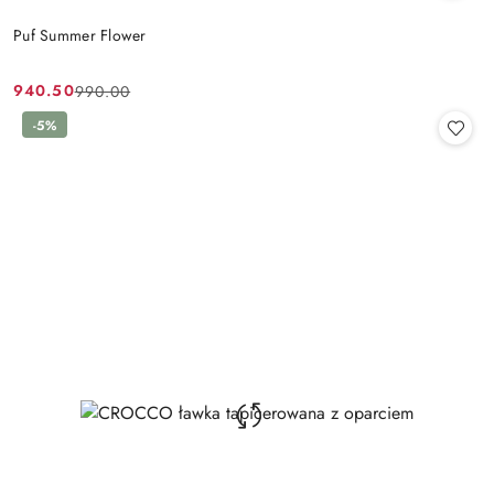
Puf Summer Flower
940.50
990.00
Cena
Cena
promocyjna:
przed
-5%
promocją: