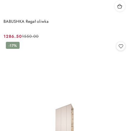
BABUSHKA Regał oliwka
1286.50
1550.00
Cena
Cena
promocyjna:
przed
-17%
promocją: