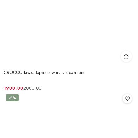
CROCCO ławka tapicerowana z oparciem
1900.00
2000.00
Cena
Cena
promocyjna:
przed
-5%
promocją: