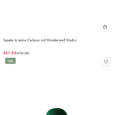
Tapeta ścienna Calipso od Wonderwall Studio
351.50
370.00
Cena
Cena
promocyjna:
przed
-5%
promocją: