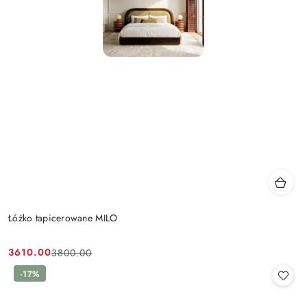
Łóżko tapicerowane MILO
3610.00
3800.00
Cena
Cena
promocyjna:
przed
-17%
promocją: