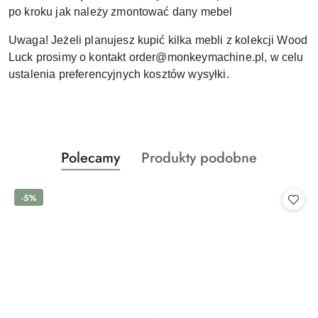
po kroku jak należy zmontować dany mebel
Uwaga! Jeżeli planujesz kupić kilka mebli z kolekcji Wood
Luck prosimy o kontakt order@monkeymachine.pl, w celu
ustalenia preferencyjnych kosztów wysyłki.
Produkty
Produkty
Polecamy
Produkty podobne
Pomiń karuzelę produktów
o
o
statusie:
statusie:
-5%