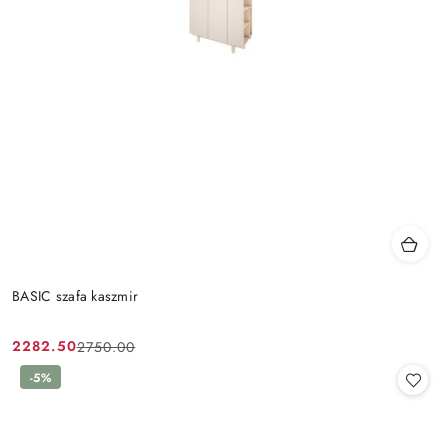
BASIC szafa kaszmir
2282.50
2750.00
Cena
Cena
promocyjna:
przed
-5%
promocją: