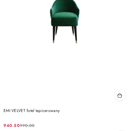
EMI VELVET fotel tapicerowany
940.50
990.00
Cena
Cena