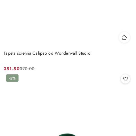
Tapeta ścienna Calipso od Wonderwall Studio
351.50
370.00
Cena
Cena
promocyjna:
przed
-5%
promocją: