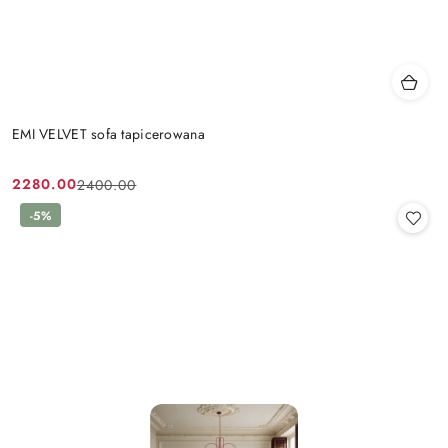
EMI VELVET sofa tapicerowana
2280.00
2400.00
Cena
Cena
promocyjna:
przed
-5%
promocją: