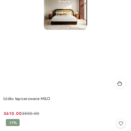
Łóżko tapicerowane MILO
3610.00
3800.00
Cena
Cena
promocyjna:
przed
-17%
promocją: