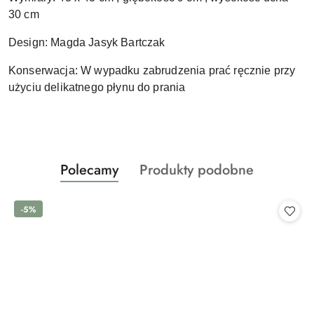
30 cm
Design: Magda Jasyk Bartczak
Konserwacja: W wypadku zabrudzenia prać ręcznie przy
użyciu delikatnego płynu do prania
Produkty
Produkty
Polecamy
Produkty podobne
Pomiń karuzelę produktów
o
o
statusie:
statusie:
-5%