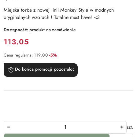
Miejska torba z nowej linii Monkey Style w modnych
oryginalnych wzorach ! Totalne must have! <3
Dostępność:
produkt na zamówienie
Cena:
113.05
Rabat:
Cena regularna:
119.00
-5%
Do końca promocji pozostało:
Ilość
szt.