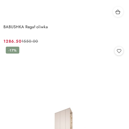
BABUSHKA Regał oliwka
1286.50
1550.00
Cena
Cena
promocyjna:
przed
-17%
promocją: