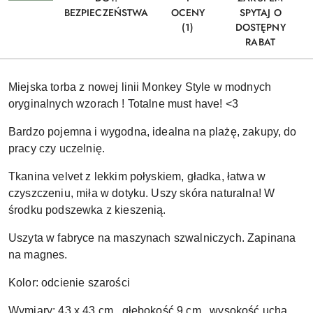
BEZPIECZEŃSTWA
OCENY
SPYTAJ O
(1)
DOSTĘPNY
RABAT
Miejska torba z nowej linii Monkey Style w modnych
oryginalnych wzorach ! Totalne must have! <3
Bardzo pojemna i wygodna, idealna na plażę, zakupy, do
pracy czy uczelnię.
Tkanina velvet z lekkim połyskiem, gładka, łatwa w
czyszczeniu, miła w dotyku
. Uszy skóra naturalna! W
środku podszewka z kieszenią.
Uszyta w fabryce na maszynach szwalniczych. Zapinana
na magnes.
Kolor: odcienie szarości
Wymiary: 43 x 43 cm , głębokość 9 cm , wysokość ucha