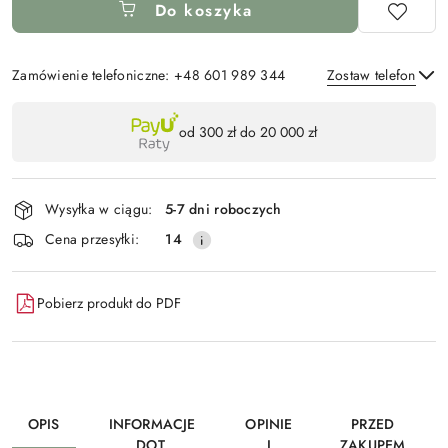
Do koszyka
Zamówienie telefoniczne: +48 601 989 344
Zostaw telefon
Dostępność
od 300 zł do 20 000 zł
,
Wyślij
płatność
i
Wysyłka w ciągu:
5-7 dni roboczych
dostawa
Cena przesyłki:
14
Pobierz produkt do PDF
OPIS
INFORMACJE
OPINIE
PRZED
DOT.
I
ZAKUPEM