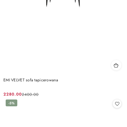
EMI VELVET sofa tapicerowana
2280.00
2400.00
Cena
Cena
promocyjna:
przed
-5%
promocją: