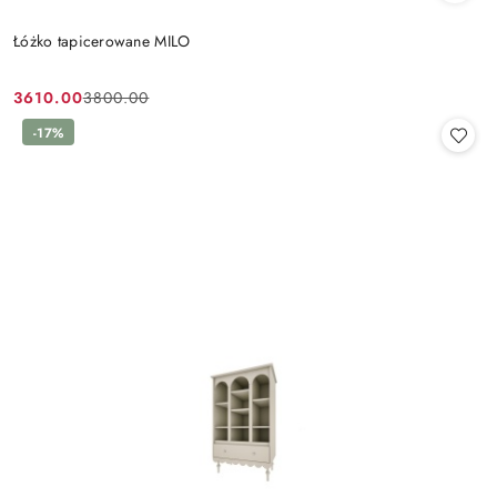
Łóżko tapicerowane MILO
3610.00
3800.00
Cena
Cena
promocyjna:
przed
-17%
promocją: