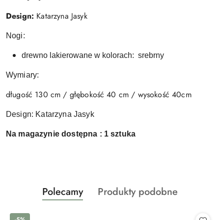
Design:
Katarzyna Jasyk
Nogi:
drewno lakierowane w kolorach: srebrny
Wymiary:
długość 130 cm / głębokość 40 cm / wysokość 40cm
Design: Katarzyna Jasyk
Na magazynie dostępna : 1 sztuka
Produkty
Produkty
Polecamy
Produkty podobne
Pomiń karuzelę produktów
o
o
statusie:
statusie:
-5%