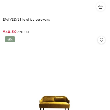
EMI VELVET fotel tapicerowany
940.50
990.00
Cena
Cena
promocyjna:
przed
-5%
promocją: