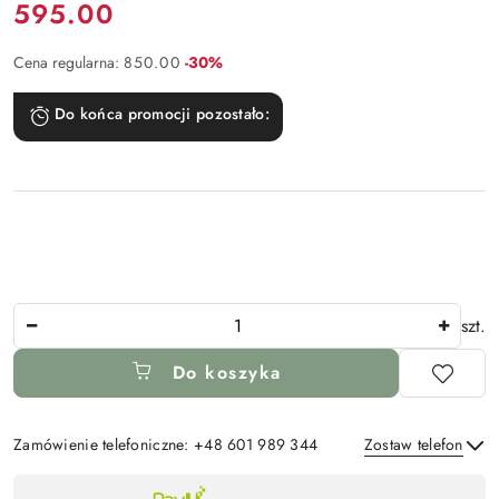
Cena:
595.00
Rabat:
Cena regularna:
850.00
-30%
Do końca promocji pozostało:
Ilość
szt.
Do koszyka
Zamówienie telefoniczne: +48 601 989 344
Zostaw telefon
Dostępność