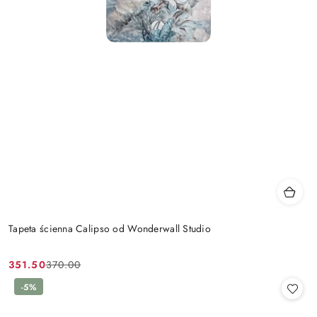
Tapeta ścienna Calipso od Wonderwall Studio
351.50
370.00
Cena
Cena
promocyjna:
przed
-5%
promocją: