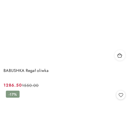
BABUSHKA Regał oliwka
1286.50
1550.00
Cena
Cena
promocyjna:
przed
-17%
promocją: