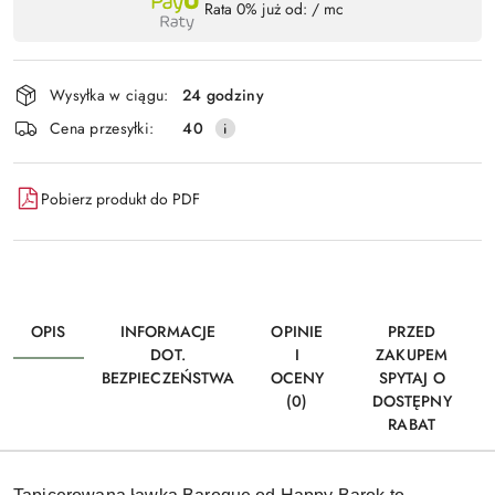
Rata 0% już od:
/ mc
,
Wyślij
płatność
i
Wysyłka w ciągu:
24 godziny
dostawa
Cena przesyłki:
40
Pobierz produkt do PDF
OPIS
INFORMACJE
OPINIE
PRZED
DOT.
I
ZAKUPEM
BEZPIECZEŃSTWA
OCENY
SPYTAJ O
(0)
DOSTĘPNY
RABAT