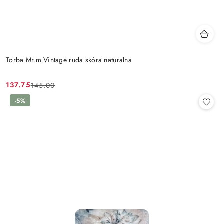
Torba Mr.m Vintage ruda skóra naturalna
137.75
145.00
Cena
Cena
promocyjna:
przed
-5%
promocją: