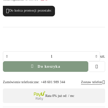
Do końca promocji pozostało:
Ilość
szt.
Do koszyka
Zamówienie telefoniczne: +48 601 989 344
Zostaw telefon
Dostępność
Rata 0% już od:
/ mc
,
Wyślij
płatność