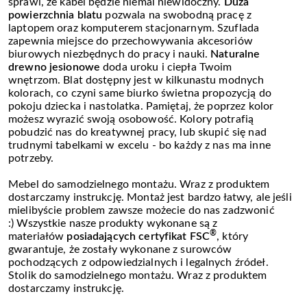
sprawi, że kabel będzie niemal niewidoczny.
Duża
powierzchnia blatu
pozwala na swobodną pracę z
laptopem oraz komputerem stacjonarnym. Szuflada
zapewnia miejsce do przechowywania akcesoriów
biurowych niezbędnych do pracy i nauki.
Naturalne
drewno jesionowe
doda uroku i ciepła Twoim
wnętrzom. Blat dostępny jest w kilkunastu modnych
kolorach, co czyni same biurko świetna propozycją do
pokoju dziecka i nastolatka. Pamiętaj, że poprzez kolor
możesz wyrazić swoją osobowość. Kolory potrafią
pobudzić nas do kreatywnej pracy, lub skupić się nad
trudnymi tabelkami w excelu - bo każdy z nas ma inne
potrzeby.
Mebel do samodzielnego montażu. Wraz z produktem
dostarczamy instrukcję. Montaż jest bardzo łatwy, ale jeśli
mielibyście problem zawsze możecie do nas zadzwonić
:) Wszystkie nasze produkty wykonane są z
®
materiałów
posiadających certyfikat FSC
, który
gwarantuje, że zostały wykonane z surowców
pochodzących z odpowiedzialnych i legalnych źródeł.
Stolik do samodzielnego montażu. Wraz z produktem
dostarczamy instrukcję.