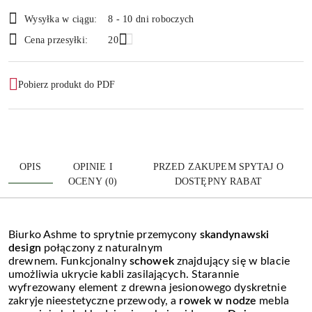
i
Wysyłka w ciągu:
8 - 10 dni roboczych
dostawa
Cena przesyłki:
20
Pobierz produkt do PDF
OPIS
OPINIE I
PRZED ZAKUPEM SPYTAJ O
OCENY (0)
DOSTĘPNY RABAT
Biurko Ashme to sprytnie przemycony
skandynawski
design
połączony z
naturalnym
drewnem.
Funkcjonalny
schowek
znajdujący się w blacie
umożliwia ukrycie kabli zasilających. Starannie
wyfrezowany element z drewna jesionowego dyskretnie
zakryje nieestetyczne przewody, a
rowek w nodze
mebla