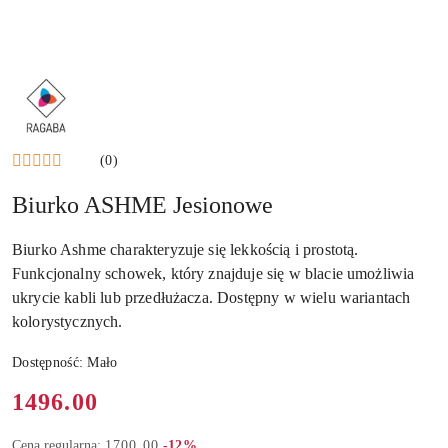
NAZWA
PRODUCENTA:
RAGABA
(0)
Biurko ASHME Jesionowe
Biurko Ashme charakteryzuje się lekkością i prostotą.
Funkcjonalny schowek, który znajduje się w blacie umożliwia
ukrycie kabli lub przedłużacza. Dostępny w wielu wariantach
kolorystycznych.
Dostępność:
Mało
Cena:
1496.00
Rabat:
Cena regularna:
1700.00
-12%