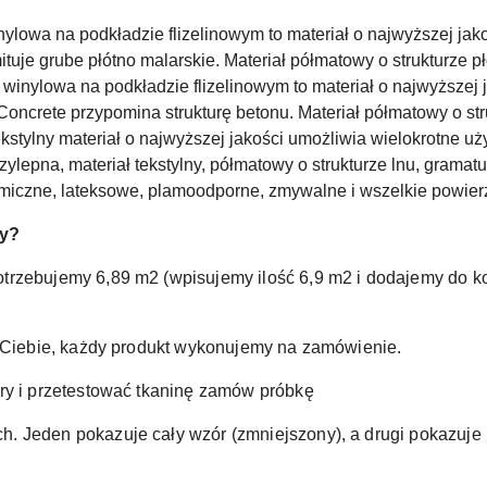
nylowa na podkładzie flizelinowym to materiał o najwyższej jak
tuje grube płótno malarskie. Materiał półmatowy o strukturze p
 winylowa na podkładzie flizelinowym to materiał o najwyższej 
Concrete przypomina strukturę betonu. Materiał półmatowy o st
kstylny materiał o najwyższej jakości umożliwia wielokrotne uż
lepna, materiał tekstylny, półmatowy o strukturze lnu, gramat
ramiczne, lateksowe, plamoodporne, zmywalne i wszelkie powier
ty?
otrzebujemy 6,89 m2 (wpisujemy ilość 6,9 m2 i dodajemy do
a Ciebie, każdy produkt wykonujemy na zamówienie.
ry i przetestować tkaninę zamów próbkę
 Jeden pokazuje cały wzór (zmniejszony), a drugi pokazuje 