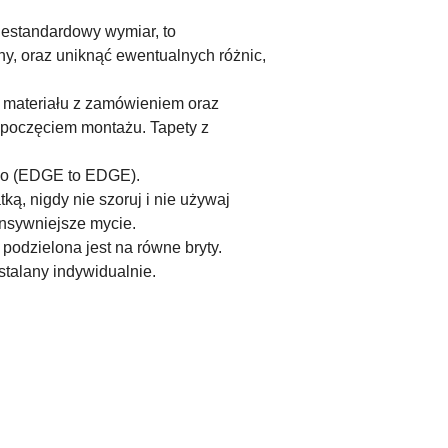
iestandardowy wymiar, to
ny, oraz uniknąć ewentualnych różnic,
ć materiału z zamówieniem oraz
ozpoczęciem montażu. Tapety z
ego (EDGE to EDGE).
ą, nigdy nie szoruj i nie używaj
nsywniejsze mycie.
podzielona jest na równe bryty.
ustalany indywidualnie.