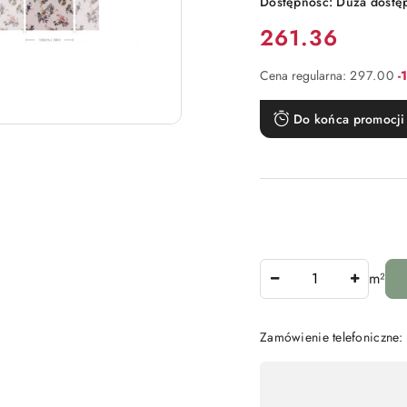
Dostępność:
Duża dostę
Cena:
261.36
R
Cena regularna:
297.00
-
Do końca promocji 
Ilość
m²
Zamówienie telefoniczne
Dostępność
,