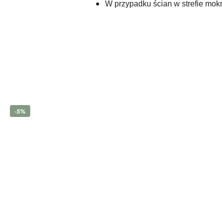
W przypadku ścian w strefie mokr
Pomiń karuzelę produktów
-5%