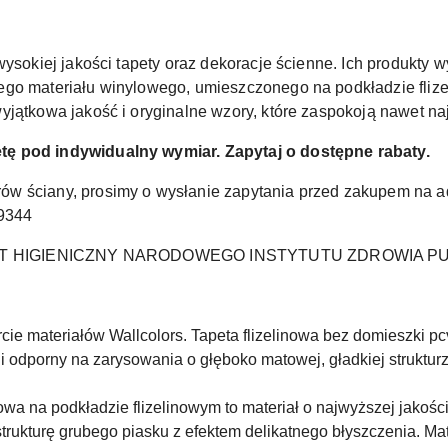
wysokiej jakości tapety oraz dekoracje ścienne. Ich produkty
ego materiału winylowego, umieszczonego na podkładzie fl
yjątkowa jakość i oryginalne wzory, które zaspokoją nawet na
ę pod indywidualny wymiar. Zapytaj o dostępne rabaty.
ów ściany, prosimy o wysłanie zapytania przed zakupem na 
89344
T HIGIENICZNY NARODOWEGO INSTYTUTU ZDROWIA P
cie materiałów Wallcolors. Tapeta flizelinowa bez domieszki pcv 
i odporny na zarysowania o głęboko matowej, gładkiej strukturz
owa na podkładzie flizelinowym to materiał o najwyższej jakości
rukturę grubego piasku z efektem delikatnego błyszczenia. Mat