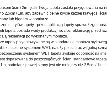
asem 5cm / 2in - j
eśli Twoja tapeta została przygotowana na n
y o 2,5cm / 1in, aby zapewnić pełne krycie każdej krawędzi ścia
iany lub błędem w pomiarze.
czenie brytów tapety - przed aplikacją tapety sprawdź zgodnoś
eżeli tapeta posiada wady produkcyjne, złóż reklamację przed r
gają reklamacji po wykonanym montażu.
asze tapety przygotowywane są w standardzie montażu stykow
abezpieczone systemem WET, należy przecierać wilgotną szmatk
bezpieczeniu systemem WET tapeta zyskuje odporność na inte
e jest dopasowana do poszczególnych ścian, standardowo tapeta 
 1in, nadmiar z prawej strony jest nie mniejszy niż 2,5cm / 1in, 