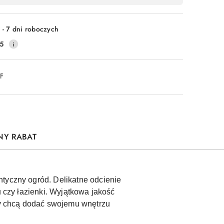
 - 7 dni roboczych
5
DF
NY RABAT
ntyczny ogród. Delikatne odcienie
u czy łazienki. Wyjątkowa jakość
rzy chcą dodać swojemu wnętrzu