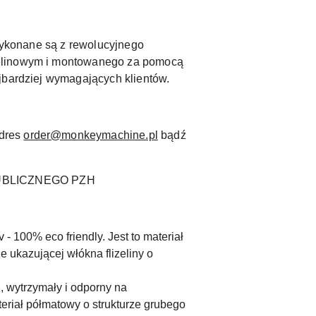
 wykonane są z rewolucyjnego
izelinowym i montowanego za pomocą
jbardziej wymagających klientów.
adres
order@monkeymachine.pl
bądź
UBLICZNEGO PZH
- 100% eco friendly. Jest to materiał
e ukazującej włókna flizeliny o
, wytrzymały i odporny na
eriał półmatowy o strukturze grubego