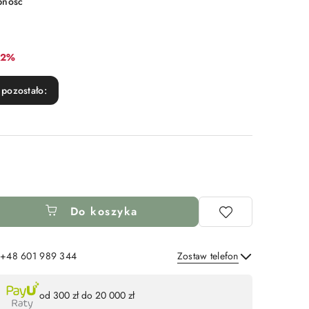
pność
abat:
12%
pozostało:
Do koszyka
: +48 601 989 344
Zostaw telefon
Wyślij
od 300 zł do 20 000 zł