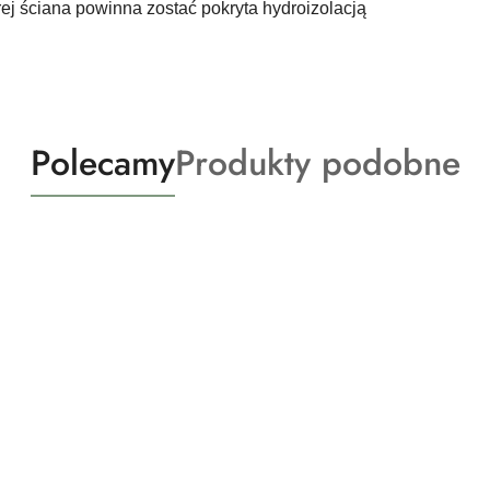
ej ściana powinna zostać pokryta hydroizolacją
Produkty
Produkty
Polecamy
Produkty podobne
o
o
statusie:
statusie: