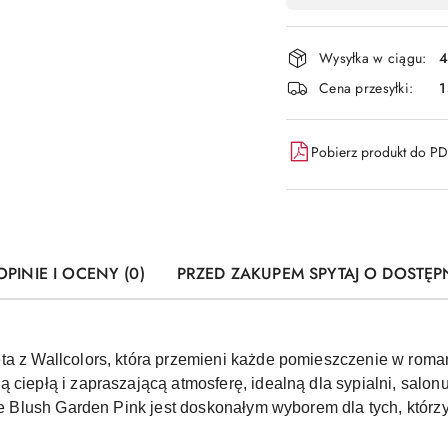
płatność
i
Wysyłka w ciągu:
4
dostawa
Cena przesyłki:
1
Pobierz produkt do P
OPINIE I OCENY (0)
PRZED ZAKUPEM SPYTAJ O DOSTĘP
ta z Wallcolors, która przemieni każde pomieszczenie w roma
 ciepłą i zapraszającą atmosferę, idealną dla sypialni, salon
, że Blush Garden Pink jest doskonałym wyborem dla tych, któ