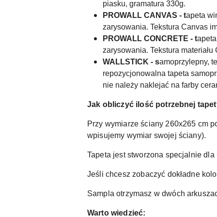
piasku, gramatura 330g.
PROWALL CANVAS - t
apeta wi
zarysowania. Tekstura Canvas imi
PROWALL CONCRETE - t
apeta
zarysowania. Tekstura materiału 
WALLSTICK - s
amoprzylepny, te
repozycjonowalna tapeta samoprzy
nie należy naklejać na farby ce
Jak obliczyć ilość potrzebnej tape
Przy wymiarze ściany 260x265 cm p
wpisujemy wymiar swojej ściany).
Tapeta jest stworzona specjalnie dl
Jeśli chcesz zobaczyć dokładne kolo
Sampla otrzymasz w dwóch arkuszach.
Warto wiedzieć: