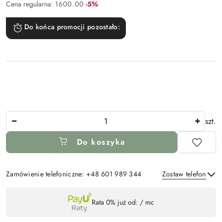
Rabat:
Cena regularna:
1600.00
-5%
Do końca promocji pozostało:
Ilość
szt.
Do koszyka
Zamówienie telefoniczne: +48 601 989 344
Zostaw telefon
Dostępność
Rata 0% już od:
/ mc
,
Wyślij
płatność