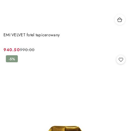
EMI VELVET fotel tapicerowany
940.50
990.00
Cena
Cena
promocyjna:
przed
-5%
promocją: