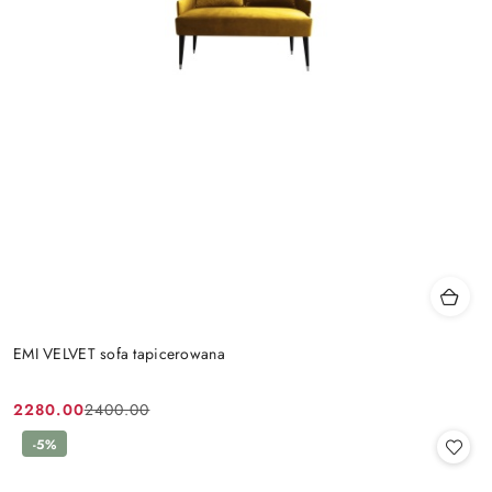
EMI VELVET sofa tapicerowana
2280.00
2400.00
Cena
Cena
promocyjna:
przed
-5%
promocją: