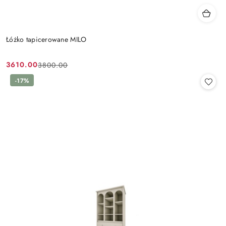
Łóżko tapicerowane MILO
3610.00
3800.00
Cena
Cena
promocyjna:
przed
-17%
promocją: