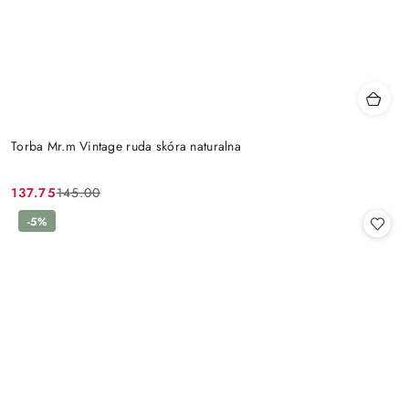
Torba Mr.m Vintage ruda skóra naturalna
137.75
145.00
Cena
Cena
promocyjna:
przed
-5%
promocją: