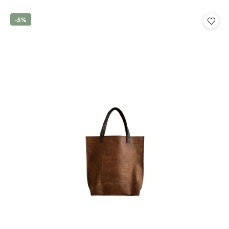
o
o
statusie:
statusie:
-5%