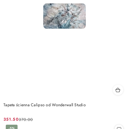
Tapeta ścienna Calipso od Wonderwall Studio
351.50
370.00
Cena
Cena
-5%