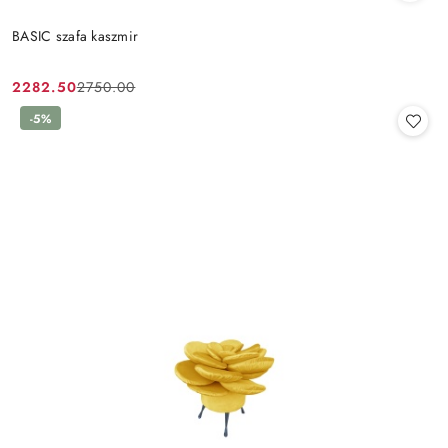
BASIC szafa kaszmir
2282.50
2750.00
Cena
Cena
promocyjna:
przed
-5%
promocją: