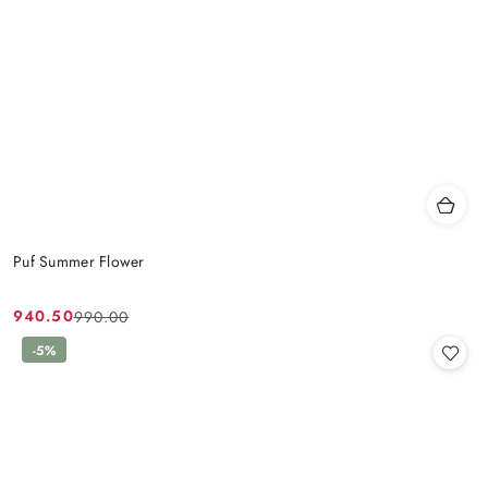
Puf Summer Flower
940.50
990.00
Cena
Cena
promocyjna:
przed
-5%
promocją: