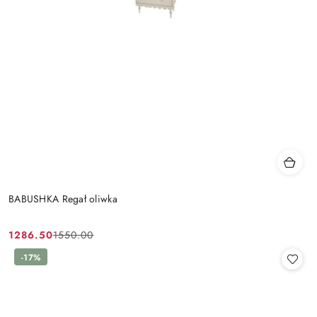
BABUSHKA Regał oliwka
1286.50
1550.00
Cena
Cena
promocyjna:
przed
-17%
promocją: