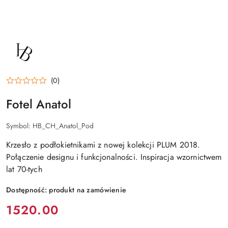
NAZWA
PRODUCENTA:
HAPPY
BAROK
(0)
Fotel Anatol
Symbol:
HB_CH_Anatol_Pod
Krzesło z podłokietnikami z nowej kolekcji PLUM 2018.
Połączenie designu i funkcjonalności. Inspiracja wzornictwem
lat 70-tych
Dostępność:
produkt na zamówienie
Cena:
1520.00