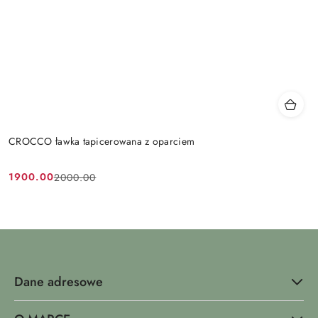
CROCCO ławka tapicerowana z oparciem
1900.00
2000.00
Cena
Cena
promocyjna:
przed
promocją:
Dane adresowe