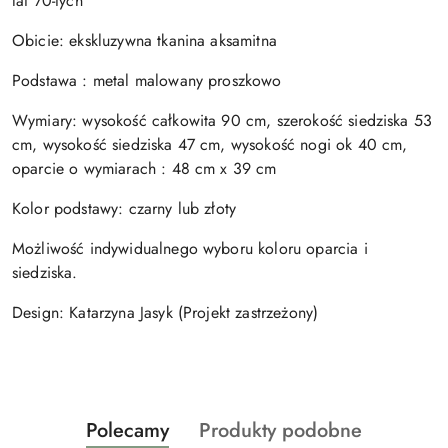
lat 70-tych
Obicie: ekskluzywna tkanina aksamitna
Podstawa : metal malowany proszkowo
Wymiary: wysokość całkowita 90 cm, szerokość siedziska 53
cm, wysokość siedziska 47 cm, wysokość nogi ok 40 cm,
oparcie o wymiarach : 48 cm x 39 cm
Kolor podstawy: czarny lub złoty
Możliwość indywidualnego wyboru koloru oparcia i
siedziska.
Design: Katarzyna Jasyk (Projekt zastrzeżony)
Produkty
Produkty
Polecamy
Produkty podobne
Pomiń karuzelę produktów