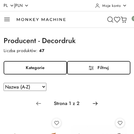
|
PL
PLN
Moje konto
Przejdź do treści głównej
Przejdź do wyszukiwarki
Przejdź do moje konto
Przejdź do menu głównego
Przejdź do stopki
Producent - Decordruk
Liczba produktów:
47
Kategorie
Filtruj
Zastosowano
Sortuj
według
sortowanie:
Nazwa
(A-
Z).