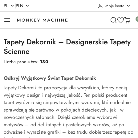
|
PL
PLN
Moje konto
Przejdź do treści głównej
Przejdź do wyszukiwarki
Przejdź do moje konto
Przejdź do menu głównego
Przejdź do stopki
Tapety Dekornik – Designerskie Tapety
Ścienne
Liczba produktów:
130
Odkryj Wyjątkowy Świat Tapet Dekornik
Tapety Dekornik to propozycja dla wszystkich, którzy cenią
wyjątkowy design i najwyższą jakość. Ten polski producent
tapet wyróżnia się niepowtarzalnymi wzorami, które idealnie
sprawdzają się zarówno w pokojach dziecięcych, jak i w
nowoczesnych salonach. Dzięki szerokiemu wyborowi
motywów – od delikatnych i pastelowych wzorów, aż po
odważne i wyraziste grafiki – bez trudu dobierzesz tapetę do