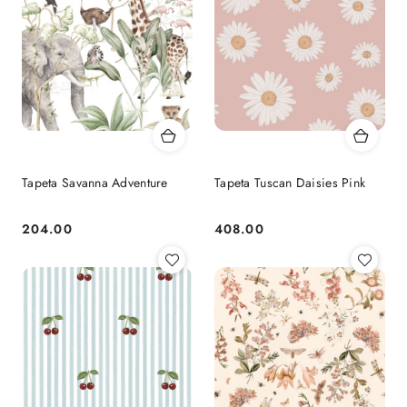
Tapeta Savanna Adventure
Tapeta Tuscan Daisies Pink
204.00
408.00
Cena:
Cena: