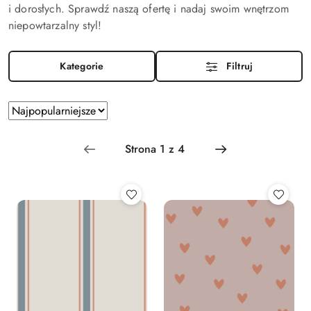
i dorosłych. Sprawdź naszą ofertę i nadaj swoim wnętrzom
niepowtarzalny styl!
Kategorie
Filtruj
Zastosowano
Sortuj
według
sortowanie:
Najpopularniejsze.