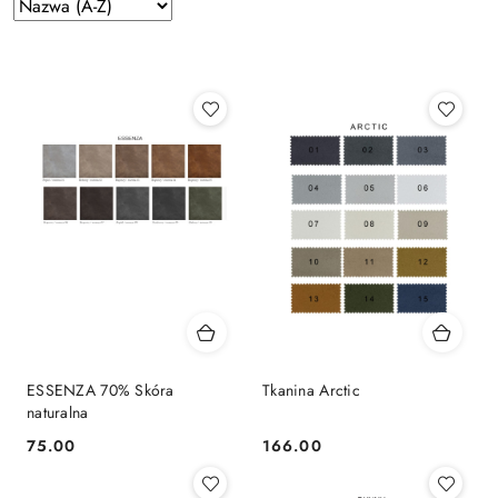
Zastosowano
Sortuj
według
sortowanie:
Nazwa
(A-
Z).
ESSENZA 70% Skóra
Tkanina Arctic
naturalna
75.00
166.00
Cena:
Cena: