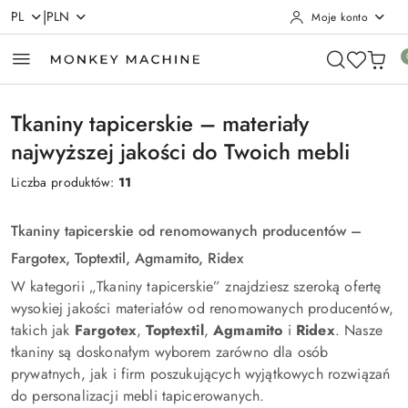
|
PL
PLN
Moje konto
Przejdź do treści głównej
Przejdź do wyszukiwarki
Przejdź do moje konto
Przejdź do menu głównego
Przejdź do stopki
Tkaniny tapicerskie – materiały
najwyższej jakości do Twoich mebli
Liczba produktów:
11
Tkaniny tapicerskie od renomowanych producentów –
Fargotex, Toptextil, Agmamito, Ridex
W kategorii „Tkaniny tapicerskie” znajdziesz szeroką ofertę
wysokiej jakości materiałów od renomowanych producentów,
takich jak
Fargotex
,
Toptextil
,
Agmamito
i
Ridex
. Nasze
tkaniny są doskonałym wyborem zarówno dla osób
prywatnych, jak i firm poszukujących wyjątkowych rozwiązań
do personalizacji mebli tapicerowanych.