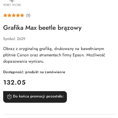
MONKEY
MACHINE
(1)
Grafika Max beetle brązowy
Symbol:
2629
Obraz z oryginalną grafiką, drukowany na bawełnianym
płótnie Canon oraz atramentach firmy Epson. Możliwość
dopasowania wymiaru.
Dostępność:
produkt na zamówienie
cena:
132.05
Do końca promocji pozostało: