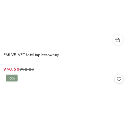
EMI VELVET fotel tapicerowany
940.50
990.00
Cena
Cena
promocyjna:
przed
-5%
promocją: