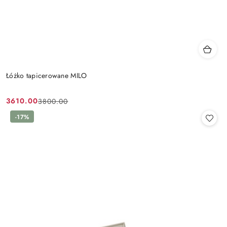
Łóżko tapicerowane MILO
3610.00
3800.00
Cena
Cena
promocyjna:
przed
-17%
promocją: