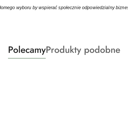
domego wyboru by wspierać społecznie odpowiedzialny bizne
Produkty
Produkty
Polecamy
Produkty podobne
o
o
statusie:
statusie: