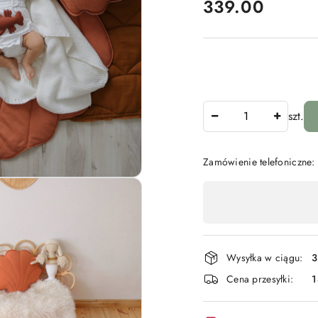
cena:
339.00
Ilość
szt.
Zamówienie telefoniczne
Dostępność
,
płatność
i
Wysyłka w ciągu:
3
dostawa
Cena przesyłki: