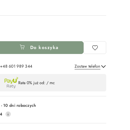
Do koszyka
: +48 601 989 344
Zostaw telefon
Wyślij
Rata 0% już od:
/ mc
 - 10 dni roboczych
14