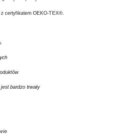
z certyfikatem OEKO-TEX®.
.
zych
roduktów
jest bardzo trwały
wie