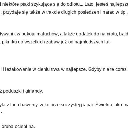
 niektóre ptaki szykujące się do odlotu... Lato, jesteś najlep
przydaje się także w trakcie długich posiedzeń i narad w tip
 dywanik w pokoju maluchów, a także dodatek do namiotu, bal
 pikniku do wszelkich zabaw już od najmłodszych lat.
i i leżakowanie w cieniu trwa w najlepsze. Gdyby nie te coraz 
 poduszki i girlandy.
yta z lnu i bawełny, w kolorze soczystej papai. Świetna jako ma
e.
grubą ociepliną.