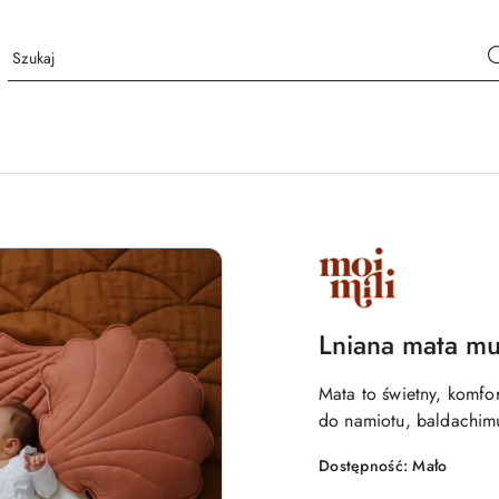
NAZWA
PRODUCENTA:
MOI
MILI
Lniana mata mu
Mata to świetny, komf
do namiotu, baldachimu
Dostępność:
Mało