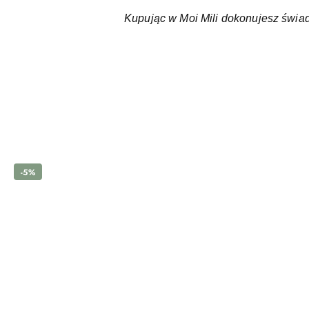
Kupując w Moi Mili dokonujesz świa
Pomiń karuzelę produktów
-5%