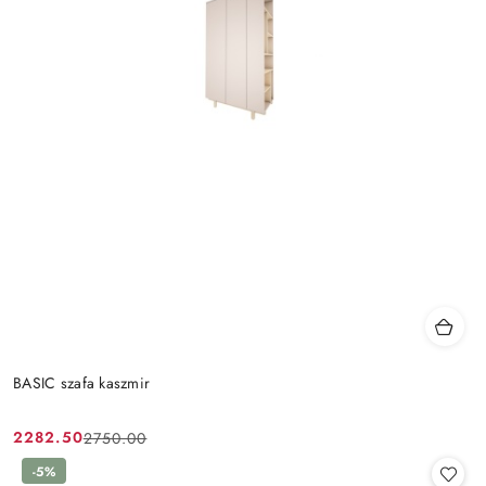
BASIC szafa kaszmir
2282.50
2750.00
Cena
Cena
promocyjna:
przed
-5%