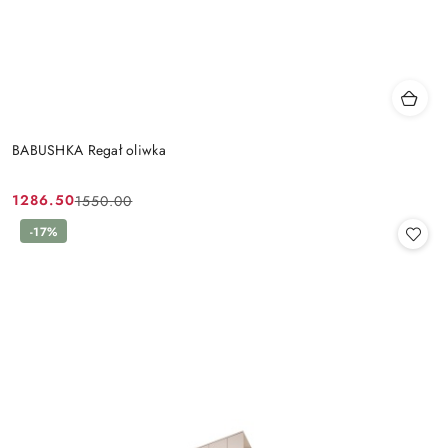
BABUSHKA Regał oliwka
1286.50
1550.00
Cena
Cena
promocyjna:
przed
-17%
promocją: