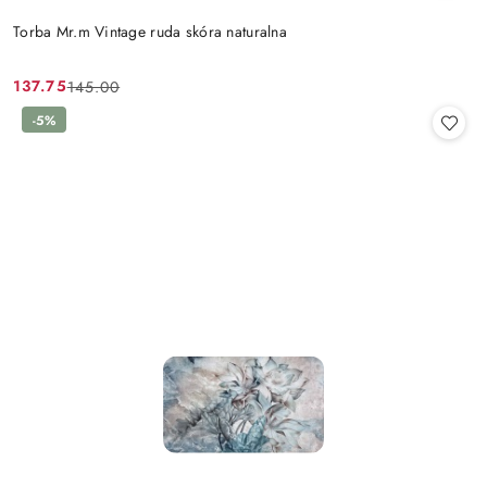
Torba Mr.m Vintage ruda skóra naturalna
137.75
145.00
Cena
Cena
promocyjna:
przed
-5%
promocją: