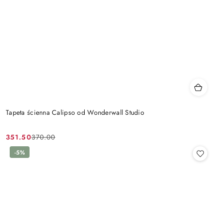
Tapeta ścienna Calipso od Wonderwall Studio
351.50
370.00
Cena
Cena
promocyjna:
przed
-5%
promocją: