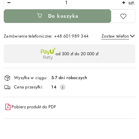
szt.
Do koszyka
Zamówienie telefoniczne: +48 601 989 344
Zostaw telefon
Dostępność
od 300 zł do 20 000 zł
,
Wyślij
płatność
i
Wysyłka w ciągu:
5-7 dni roboczych
dostawa
Cena przesyłki:
14
Pobierz produkt do PDF