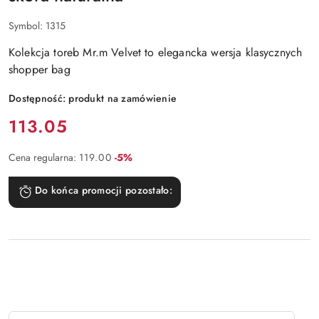
Symbol:
1315
Kolekcja toreb Mr.m Velvet to elegancka wersja klasycznych
shopper bag
Dostępność:
produkt na zamówienie
Cena:
113.05
Rabat:
Cena regularna:
119.00
-5%
Do końca promocji pozostało:
Ilość