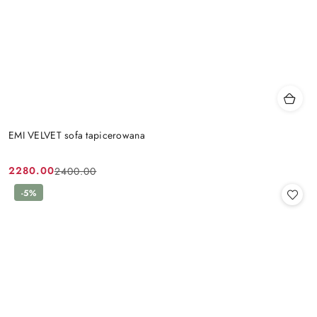
EMI VELVET sofa tapicerowana
2280.00
2400.00
Cena
Cena
promocyjna:
przed
-5%
promocją: