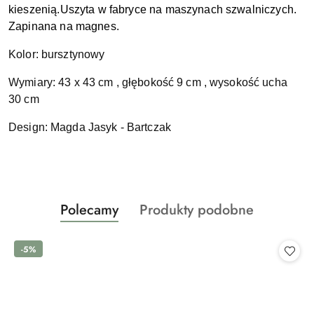
kieszenią.
Uszyta w fabryce na maszynach szwalniczych.
Zapinana na magnes.
Kolor: bursztynowy
Wymiary: 43 x 43 cm , głębokość 9 cm , wysokość ucha
30 cm
Design: Magda Jasyk - Bartczak
Produkty
Produkty
Polecamy
Produkty podobne
Pomiń karuzelę produktów
o
o
statusie:
statusie:
-5%