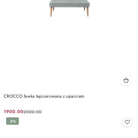
CROCCO ławka tapicerowana z oparciem
1900.00
2000.00
Cena
Cena
promocyjna:
przed
-5%
promocją: