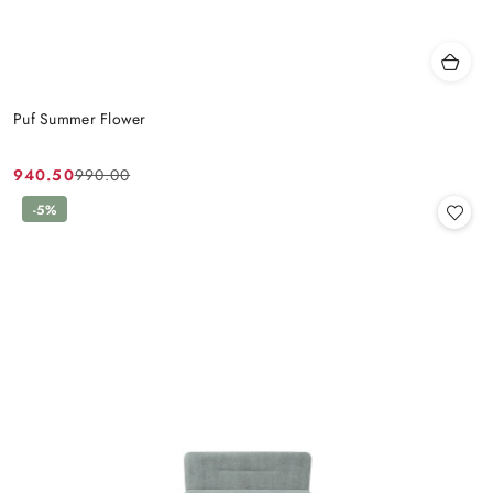
Puf Summer Flower
940.50
990.00
Cena
Cena
promocyjna:
przed
-5%
promocją: