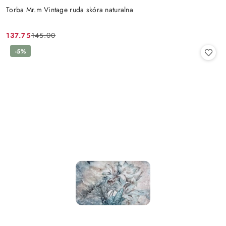
Torba Mr.m Vintage ruda skóra naturalna
137.75
145.00
Cena
Cena
promocyjna:
przed
-5%
promocją: