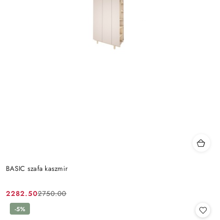
BASIC szafa kaszmir
2282.50
2750.00
Cena
Cena
promocyjna:
przed
-5%