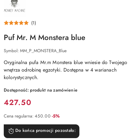
PRODUCENTA:
MONKEY
MACHINE
(1)
Puf Mr. M Monstera blue
Symbol:
MM_P_MONSTERA_Blue
Oryginalna pufa Mr.m Monstera blue wniesie do Twojego
wnętrza odrobinę egzotyki. Dostępna w 4 warianach
kolorystycznych.
Dostępność:
produkt na zamówienie
Cena:
427.50
Rabat:
Cena regularna:
450.00
-5%
Do końca promocji pozostało: