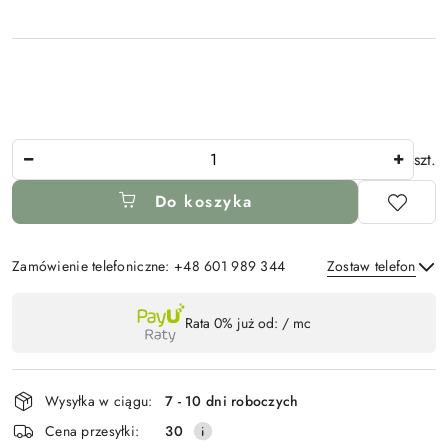
Ilość
szt.
Do koszyka
Zamówienie telefoniczne: +48 601 989 344
Zostaw telefon
Dostępność
Rata 0% już od:
/ mc
,
Wyślij
płatność
i
Wysyłka w ciągu:
7 - 10 dni roboczych
dostawa
Cena przesyłki:
30