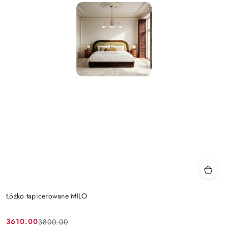
Łóżko tapicerowane MILO
3610.00
3800.00
Cena
Cena