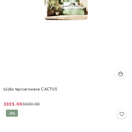
Łóżko tapicerowane CACTUS
3325.00
3500.00
Cena
Cena
promocyjna:
przed
-5%
promocją: