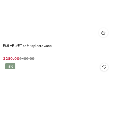
EMI VELVET sofa tapicerowana
2280.00
2400.00
Cena
Cena
promocyjna:
przed
-5%
promocją: