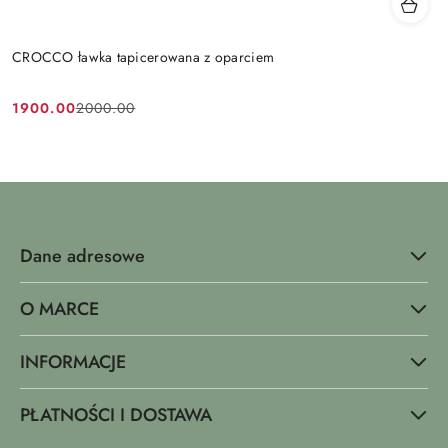
CROCCO ławka tapicerowana z oparciem
1900.00
2000.00
Cena
Cena
promocyjna:
przed
promocją:
Dane adresowe
O MARCE
INFORMACJE
PŁATNOŚCI I DOSTAWA