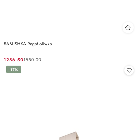
BABUSHKA Regał oliwka
1286.50
1550.00
Cena
Cena
promocyjna:
przed
-17%
promocją: