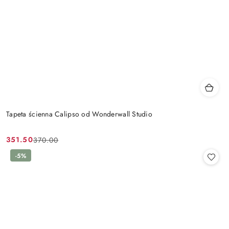
Tapeta ścienna Calipso od Wonderwall Studio
351.50
370.00
Cena
Cena
promocyjna:
przed
-5%
promocją: