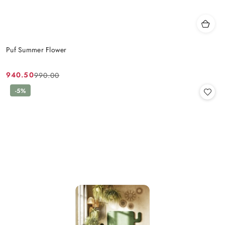
Puf Summer Flower
940.50
990.00
Cena
Cena
promocyjna:
przed
-5%
promocją: