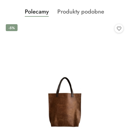
Produkty
Produkty
Polecamy
Produkty podobne
Pomiń karuzelę produktów
o
o
statusie:
statusie:
-5%