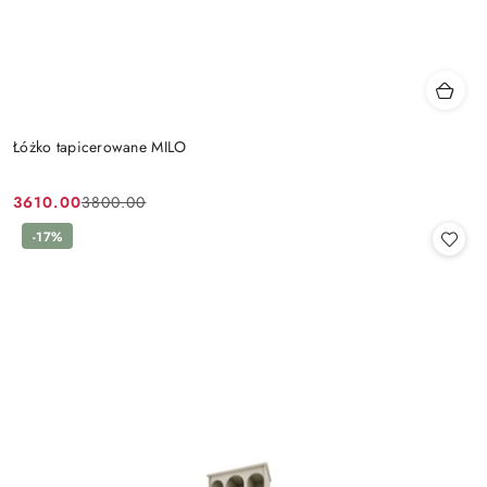
Łóżko tapicerowane MILO
3610.00
3800.00
Cena
Cena
promocyjna:
przed
-17%
promocją: