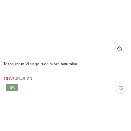
Torba Mr.m Vintage ruda skóra naturalna
137.75
145.00
Cena
Cena
promocyjna:
przed
-5%
promocją: