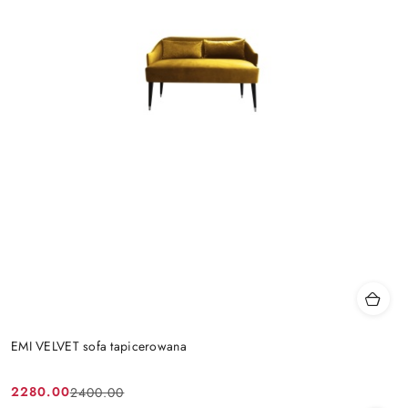
EMI VELVET sofa tapicerowana
2280.00
2400.00
Cena
Cena