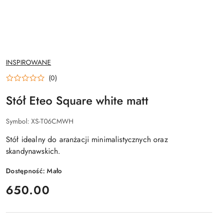
NAZWA
INSPIROWANE
PRODUCENTA:
(0)
Stół Eteo Square white matt
Symbol:
XS-T06CMWH
Stół idealny do aranżacji minimalistycznych oraz
skandynawskich.
Dostępność:
Mało
cena:
650.00