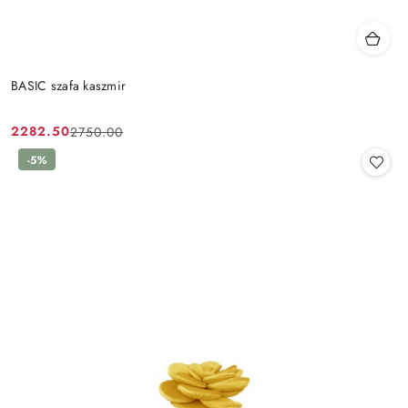
BASIC szafa kaszmir
2282.50
2750.00
Cena
Cena
promocyjna:
przed
-5%
promocją: