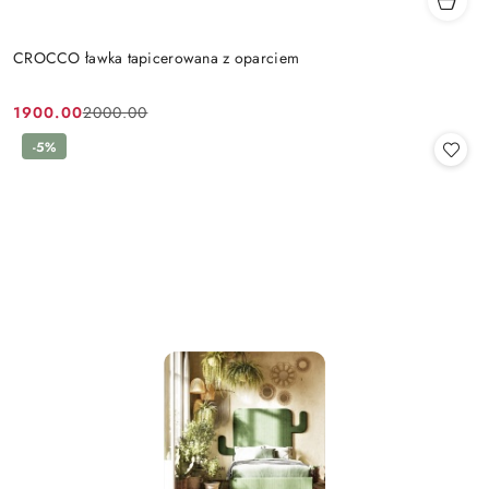
CROCCO ławka tapicerowana z oparciem
1900.00
2000.00
Cena
Cena
promocyjna:
przed
-5%
promocją: