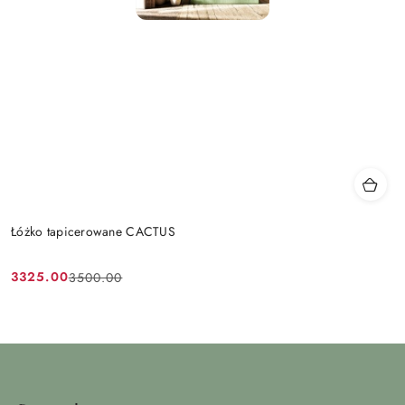
Łóżko tapicerowane CACTUS
3325.00
3500.00
Cena
Cena
promocyjna:
przed
promocją: