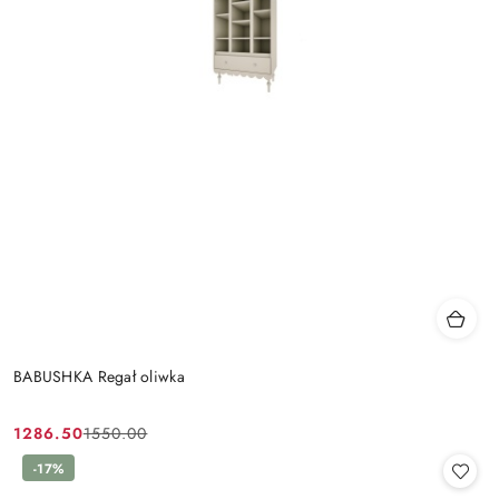
BABUSHKA Regał oliwka
1286.50
1550.00
Cena
Cena
promocyjna:
przed
-17%
promocją: