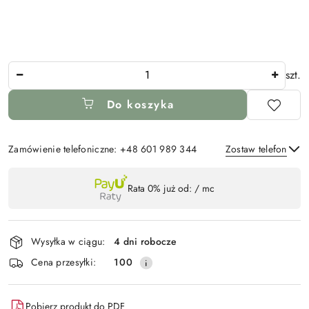
Ilość
szt.
Do koszyka
Zamówienie telefoniczne: +48 601 989 344
Zostaw telefon
Dostępność
Rata 0% już od:
/ mc
,
Wyślij
płatność
i
Wysyłka w ciągu:
4 dni robocze
dostawa
Cena przesyłki:
100
Pobierz produkt do PDF