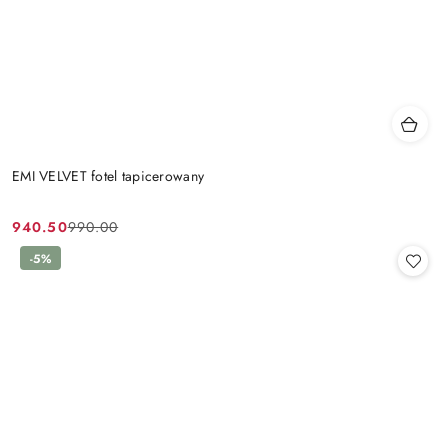
EMI VELVET fotel tapicerowany
940.50
990.00
Cena
Cena
promocyjna:
przed
-5%
promocją: