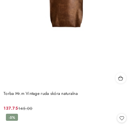
Torba Mr.m Vintage ruda skóra naturalna
137.75
145.00
Cena
Cena
promocyjna:
przed
-5%
promocją: