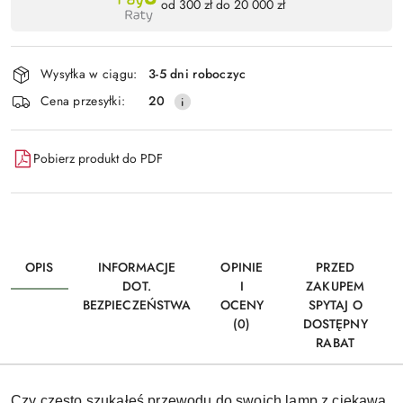
od 300 zł do 20 000 zł
,
Wyślij
płatność
i
Wysyłka w ciągu:
3-5 dni roboczyc
dostawa
Cena przesyłki:
20
Pobierz produkt do PDF
OPIS
INFORMACJE
OPINIE
PRZED
DOT.
I
ZAKUPEM
BEZPIECZEŃSTWA
OCENY
SPYTAJ O
(0)
DOSTĘPNY
RABAT
Czy często szukałeś przewodu do swoich lamp z ciekawą