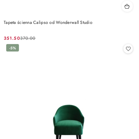
Tapeta ścienna Calipso od Wonderwall Studio
351.50
370.00
Cena
Cena
promocyjna:
przed
-5%
promocją: