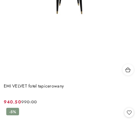
EMI VELVET fotel tapicerowany
940.50
990.00
Cena
Cena
promocyjna:
przed
-5%
promocją: