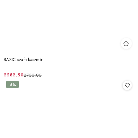
BASIC szafa kaszmir
2282.50
2750.00
Cena
Cena
promocyjna:
przed
-5%
promocją: