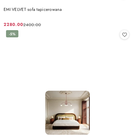
EMI VELVET sofa tapicerowana
2280.00
2400.00
Cena
Cena
promocyjna:
przed
-5%
promocją: