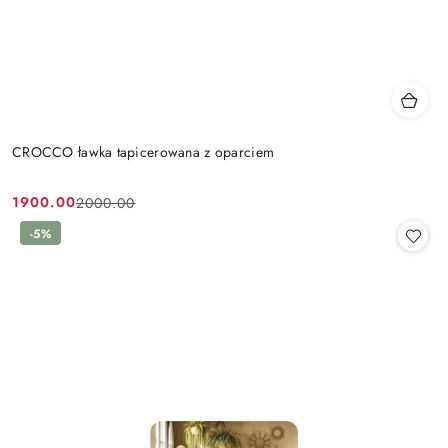
CROCCO ławka tapicerowana z oparciem
1900.00
2000.00
Cena
Cena
promocyjna:
przed
-5%
promocją: