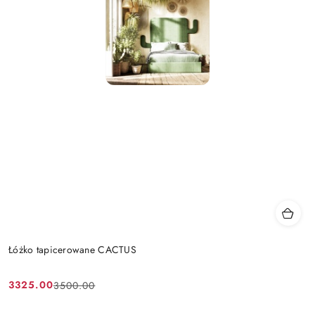
Łóżko tapicerowane CACTUS
3325.00
3500.00
Cena
Cena
promocyjna:
przed