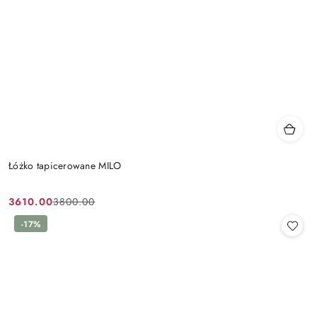
Łóżko tapicerowane MILO
3610.00
3800.00
Cena
Cena
promocyjna:
przed
-17%
promocją: