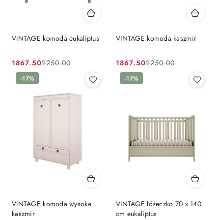
VINTAGE komoda eukaliptus
VINTAGE komoda kaszmir
1867.50
1867.50
2250.00
2250.00
Cena
Cena
Cena
Cena
promocyjna:
przed
-17%
promocyjna:
przed
-17%
promocją:
promocją:
VINTAGE komoda wysoka
VINTAGE łóżeczko 70 x 140
kaszmir
cm eukaliptus