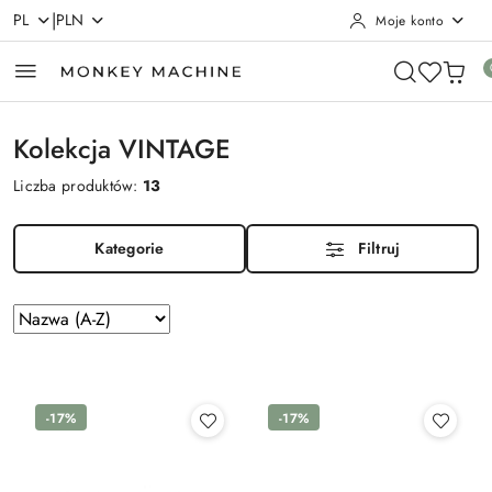
|
PL
PLN
Moje konto
Przejdź do treści głównej
Przejdź do wyszukiwarki
Przejdź do moje konto
Przejdź do menu głównego
Przejdź do stopki
Kolekcja VINTAGE
Liczba produktów:
13
Kategorie
Filtruj
Zastosowano
Sortuj
według
sortowanie:
Nazwa
(A-
Z).
-17%
-17%