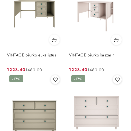
VINTAGE biurko eukaliptus
VINTAGE biurko kaszmir
1228.40
1228.40
1480.00
1480.00
Cena
Cena
Cena
Cena
promocyjna:
przed
-17%
promocyjna:
przed
-17%
promocją:
promocją: