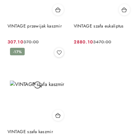
VINTAGE przewijak kaszmir
VINTAGE szafa eukaliptus
307.10
2880.10
370.00
3470.00
Cena
Cena
Cena
Cena
promocyjna:
przed
-17%
promocyjna:
przed
promocją:
promocją:
VINTAGE szafa kaszmir