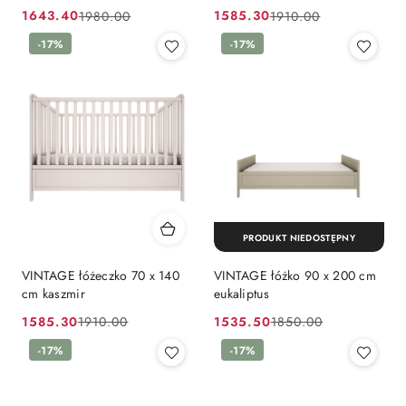
1643.40
1585.30
1980.00
1910.00
Cena
Cena
Cena
Cena
promocyjna:
przed
-17%
promocyjna:
przed
-17%
promocją:
promocją:
PRODUKT NIEDOSTĘPNY
VINTAGE łóżeczko 70 x 140
VINTAGE łóżko 90 x 200 cm
cm kaszmir
eukaliptus
1585.30
1535.50
1910.00
1850.00
Cena
Cena
Cena
Cena
promocyjna:
przed
-17%
promocyjna:
przed
-17%
promocją:
promocją: