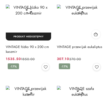
PRODUKT NIEDOSTĘPNY
VINTAGE łóżko 90 x 200 cm
VINTAGE przewijak eukaliptus
kaszmir
1535.50
307.10
1850.00
370.00
Cena
Cena
Cena
Cena
promocyjna:
przed
-17%
promocyjna:
przed
-17%
promocją:
promocją: