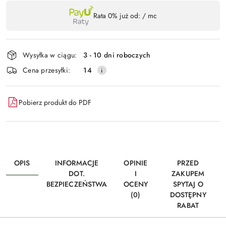
Dostępność
Rata 0% już od:
/ mc
,
Wyślij
płatność
i
Wysyłka w ciągu:
3 - 10 dni roboczych
dostawa
Cena przesyłki:
14
Pobierz produkt do PDF
OPIS
INFORMACJE
OPINIE
PRZED
DOT.
I
ZAKUPEM
BEZPIECZEŃSTWA
OCENY
SPYTAJ O
(0)
DOSTĘPNY
RABAT