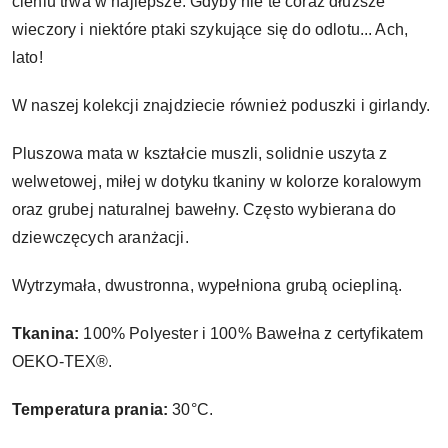
cieniu trwa w najlepsze. Gdyby nie te coraz dłuższe
wieczory i niektóre ptaki szykujące się do odlotu... Ach,
lato!
W naszej kolekcji znajdziecie również poduszki i girlandy.
Pluszowa mata w kształcie muszli, solidnie uszyta z
welwetowej, miłej w dotyku tkaniny w kolorze koralowym
oraz grubej naturalnej bawełny. Często wybierana do
dziewczęcych aranżacji.
Wytrzymała, dwustronna, wypełniona grubą ociepliną.
Tkanina:
100% Polyester i 100% Bawełna z certyfikatem
OEKO-TEX®.
Temperatura prania:
30°C.