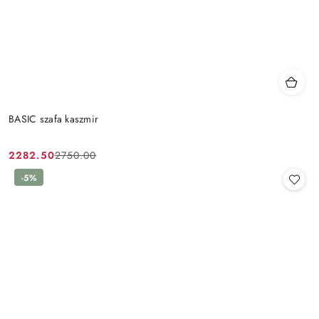
BASIC szafa kaszmir
2282.50
2750.00
Cena
Cena
promocyjna:
przed
-5%
promocją: