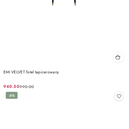
EMI VELVET fotel tapicerowany
940.50
990.00
Cena
Cena
promocyjna:
przed
-5%
promocją: