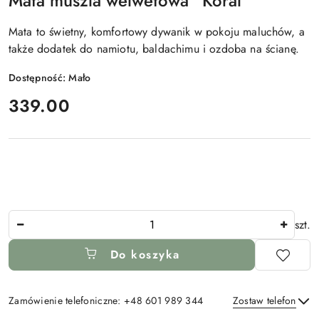
Mata muszla welwetowa "Koral"
Mata to świetny, komfortowy dywanik w pokoju maluchów, a
także dodatek do namiotu, baldachimu i ozdoba na ścianę.
Dostępność:
Mało
cena:
339.00
Ilość
szt.
Do koszyka
Zamówienie telefoniczne: +48 601 989 344
Zostaw telefon