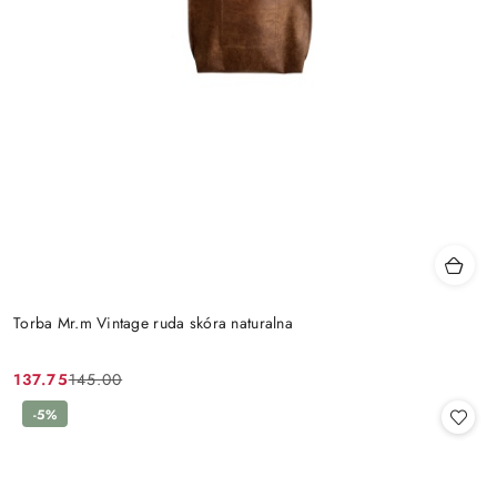
Torba Mr.m Vintage ruda skóra naturalna
137.75
145.00
Cena
Cena
promocyjna:
przed
-5%
promocją: