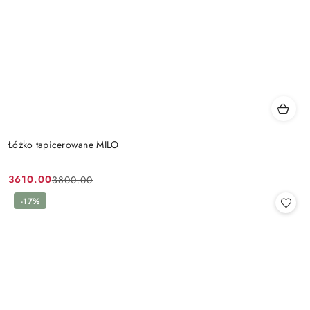
Łóżko tapicerowane MILO
3610.00
3800.00
Cena
Cena
promocyjna:
przed
-17%
promocją: