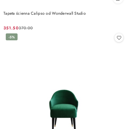
Tapeta ścienna Calipso od Wonderwall Studio
351.50
370.00
Cena
Cena
promocyjna:
przed
-5%
promocją: