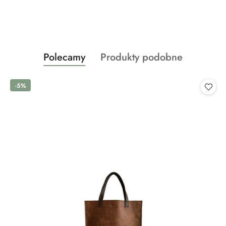
Produkty
Produkty
Polecamy
Produkty podobne
Pomiń karuzelę produktów
o
o
statusie:
statusie:
-5%