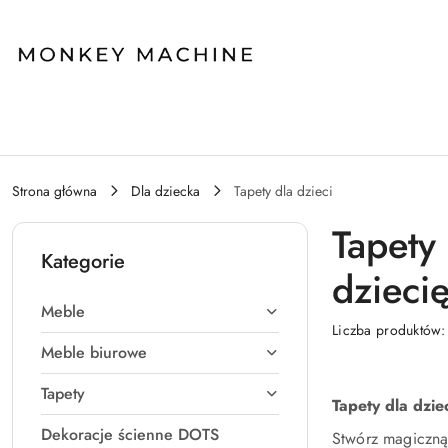
Przejdź do treści głównej
Przejdź do wyszukiwarki
Przejdź do moje konto
Przejdź do menu głównego
Przejdź do stopki
Strona główna
Dla dziecka
Tapety dla dzieci
Tapety
Kategorie
dzieci
Meble
Liczba produktów
Meble biurowe
Tapety
Tapety dla dzi
Dekoracje ścienne DOTS
Stwórz magiczną 