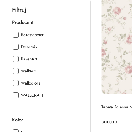
Filtruj
Producent
Producent:
Borastapeter
Producent:
Dekornik
Producent:
RavenArt
Producent:
Wall&You
Producent:
Wallcolors
Producent:
WALLCRAFT
Tapeta ścienna 
Kolor
300.00
Cena: