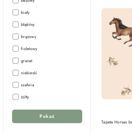
Kolor:
beżowy
Kolor:
biały
Kolor:
błękitny
Kolor:
brązowy
Kolor:
fioletowy
Kolor:
granat
Kolor:
niebieski
Kolor:
szałwia
Kolor:
żółty
Pokaż
Tapeta Horses b