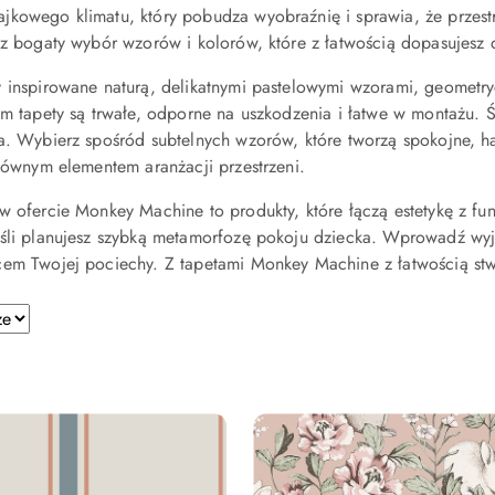
kowego klimatu, który pobudza wyobraźnię i sprawia, że przestrz
sz bogaty wybór wzorów i kolorów, które z łatwością dopasujesz 
 inspirowane naturą, delikatnymi pastelowymi wzorami, geometry
om tapety są trwałe, odporne na uszkodzenia i łatwe w montażu. 
a. Wybierz spośród subtelnych wzorów, które tworzą spokojne, ha
głównym elementem aranżacji przestrzeni.
w ofercie Monkey Machine to produkty, które łączą estetykę z fu
śli planujesz szybką metamorfozę pokoju dziecka. Wprowadź wyją
em Twojej pociechy. Z tapetami Monkey Machine z łatwością stwor
e.