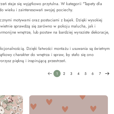
eń staje się wyjątkowo przytulna. W kategorii "Tapety dla
do wieku i zainteresowań swojej pociechy.
cznymi motywami oraz postaciami z bajek. Dzięki wysokiej
Świetnie sprawdzą się zarówno w pokoju malucha, jak i
rmonijne wnętrze, lub postaw na bardziej wyraziste dekoracje,
nkcjonalnością. Dzięki łatwości montażu i usuwania są świetnym
tkowy charakter do wnętrza i spraw, by stało się ono
zysz piękną i inspirującą przestrzeń.
1
2
3
4
5
6
7