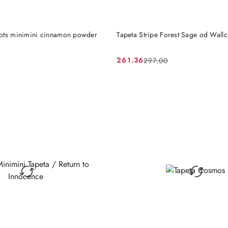
DO KOSZYKA
DO KOSZYKA
ots minimini cinnamon powder
Tapeta Stripe Forest Sage od Wallc
261.36
297.00
Cena
Cena
promocyjna:
przed
promocją: