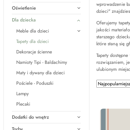
wprowadzenie baj
Oświetlenie
dzieci" znajdzie
Dla dziecka
Oferujemy tapety
jakości materiał
Meble dla dzieci
starszego dzieck
Tapety dla dzieci
które staną się 
Dekoracje ścienne
Tapety dostępne 
Namioty Tipi - Baldachimy
rozwiązaniem, je
ulubionym miejsc
Maty i dywany dla dzieci
Zastosowano
Pościele - Poduszki
Sortuj
według
sortowanie:
Lampy
Najpopularniejsz
Plecaki
Dodatki do wnętrz
Torby