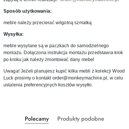
Sposób użytkowania:
meble należy przecierać wilgotną szmatką
Wysyłka:
meble wysyłane są w paczkach do samodzielnego
montażu. Dołączona instrukcja montażu przedstawia krok
po kroku jak należy zmontować dany mebel
Uwaga! Jeżeli planujesz kupić kilka mebli z kolekcji Wood
Luck prosimy o kontakt order@monkeymachine.pl, w celu
ustalenia preferencyjnych kosztów wysyłki.
Produkty
Produkty
Polecamy
Produkty podobne
Pomiń karuzelę produktów
o
o