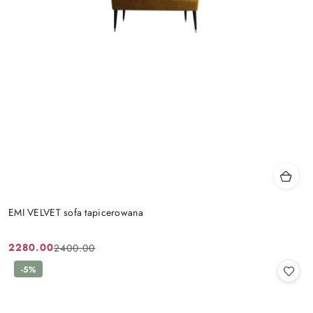
EMI VELVET sofa tapicerowana
2280.00
2400.00
Cena
Cena
promocyjna:
przed
-5%
promocją: