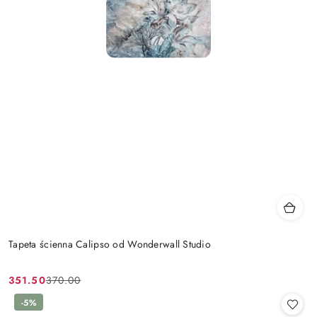
Tapeta ścienna Calipso od Wonderwall Studio
351.50
370.00
Cena
Cena
promocyjna:
przed
-5%