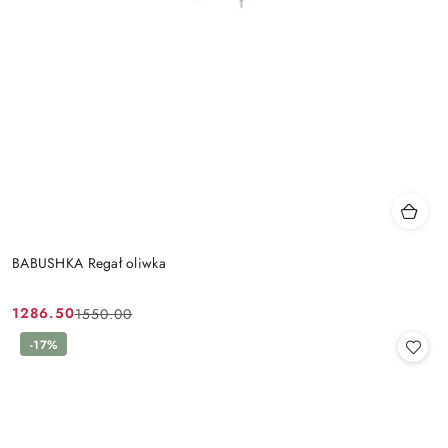
BABUSHKA Regał oliwka
1286.50
1550.00
Cena
Cena
promocyjna:
przed
-17%
promocją: