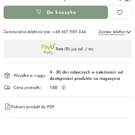
Do koszyka
Zamówienie telefoniczne: +48 601 989 344
Zostaw telefon
Dostępność
Rata 0% już od:
/ mc
,
Wyślij
płatność
i
5 - 30 dni roboczych w zależności od
Wysyłka w ciągu:
dostawa
dostępności produktu na magazynie
Cena przesyłki:
150
Pobierz produkt do PDF