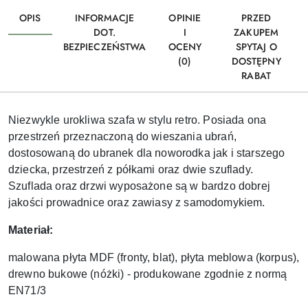
OPIS
INFORMACJE
OPINIE
PRZED
DOT.
I
ZAKUPEM
BEZPIECZEŃSTWA
OCENY
SPYTAJ O
(0)
DOSTĘPNY
RABAT
Niezwykle urokliwa szafa w stylu retro. Posiada ona
przestrzeń przeznaczoną do wieszania ubrań,
dostosowaną do ubranek dla noworodka jak i starszego
dziecka, przestrzeń z półkami oraz dwie szuflady.
Szuflada oraz drzwi wyposażone są w bardzo dobrej
jakości prowadnice oraz zawiasy z samodomykiem.
Materiał:
malowana płyta MDF (fronty, blat), płyta meblowa (korpus),
drewno bukowe (nóżki) - produkowane zgodnie z normą
EN71/3