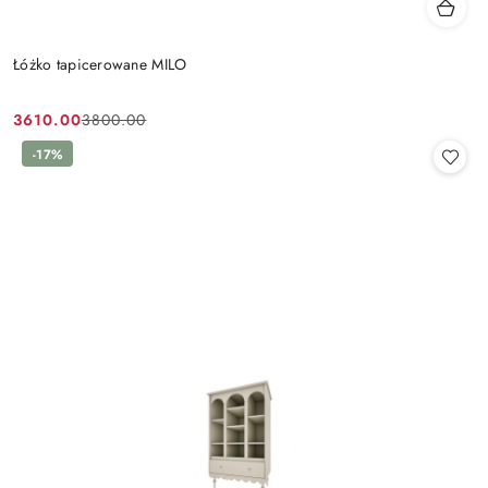
Łóżko tapicerowane MILO
3610.00
3800.00
Cena
Cena
promocyjna:
przed
-17%
promocją: