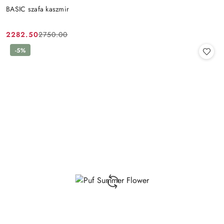
BASIC szafa kaszmir
2282.50
2750.00
Cena
Cena
promocyjna:
przed
-5%
promocją: