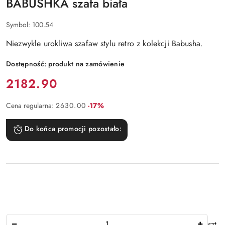
BABUSHKA szafa biała
Symbol:
100.54
Niezwykle urokliwa szafaw stylu retro z kolekcji Babusha.
Dostępność:
produkt na zamówienie
Cena:
2182.90
Rabat:
Cena regularna:
2630.00
-17%
Do końca promocji pozostało:
Ilość
szt.