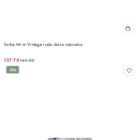
Torba Mr.m Vintage ruda skóra naturalna
137.75
145.00
Cena
Cena
promocyjna:
przed
-5%
promocją: