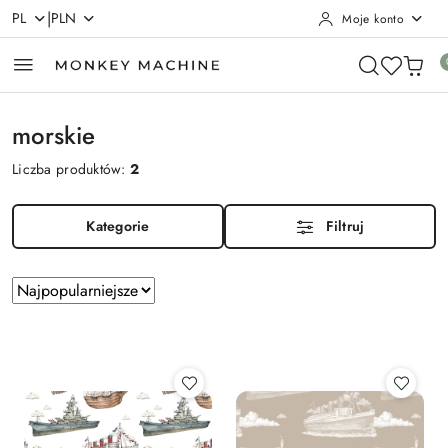
|
PL
PLN
Moje konto
Przejdź do treści głównej
Przejdź do wyszukiwarki
Przejdź do moje konto
Przejdź do menu głównego
Przejdź do stopki
morskie
Liczba produktów:
2
Kategorie
Filtruj
Zastosowano
Sortuj
według
sortowanie:
Najpopularniejsze.