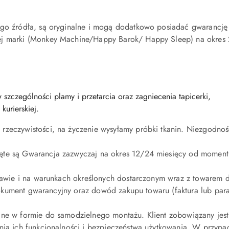
ego źródła, są oryginalne i mogą dodatkowo posiadać gwarancję 
ej marki (Monkey Machine/Happy Barok/ Happy Sleep) na okres 
zczególności plamy i przetarcia oraz zagniecenia tapicerki,
kurierskiej.
zeczywistości, na życzenie wysyłamy próbki tkanin. Niezgodnoś
ęte są Gwarancja zazwyczaj na okres 12/24 miesięcy od momentu
dstawie i na warunkach określonych dostarczonym wraz z toware
e dokument gwarancyjny oraz dowód zakupu towaru (faktura lub pa
ane w formie do samodzielnego montażu. Klient zobowiązany jes
nia ich funkcjonalności i bezpieczeństwa użytkowania. W przypa