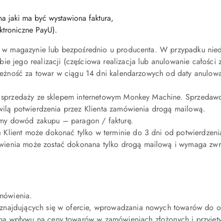
a jaki ma być wystawiona faktura,
ktroniczne PayU).
ny w magazynie lub bezpośrednio u producenta. W przypadku nied
e jego realizacji (częściowa realizacja lub anulowanie całości
należność za towar w ciągu 14 dni kalendarzowych od daty anulow
wy sprzedaży ze sklepem internetowym Monkey Machine. Sprzedawc
hwilą potwierdzenia przez Klienta zamówienia drogą mailową.
my dowód zakupu – paragon / fakturę.
Klient może dokonać tylko w terminie do 3 dni od potwierdzen
wienia może zostać dokonana tylko drogą mailową i wymaga zwr
amówienia.
znajdujących się w ofercie, wprowadzania nowych towarów do of
 wpływu na ceny towarów w zamówieniach złożonych i przyjętych