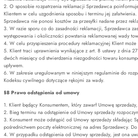
2. O sposobie rozpatrzenia reklamacji Sprzedawca poinformuje 
Klientem w celu uzgodnienia sposobu i terminu jej załatwienia
Sprzedawca nie ponosi kosztów za przesyłki nadane przez rek
3. W razie sporu co do zasadności reklamacji, Sprzedawca za
występowania i okoliczności powstania reklamowanej wady tow
4. W celu przyspieszenia procedury reklamacyjnej Klient może 
5. Klient traci uprawnienia wynikające z art. 8 ustawy z dnia
dwóch miesięcy od stwierdzenia niezgodności towaru konsump
upływem.
6. W zakresie uregulowanym w niniejszym regulaminie do rozpa
Kodeksu cywilnego dotyczące rękojmi za wady.
§8 Prawo odstąpienia od umowy
1. Klient będący Konsumentem, który zawarł Umowę sprzedaży,
2. Bieg terminu na odstąpienie od Umowy sprzedaży rozpoczyn
3. Konsument może odstąpić od Umowy sprzedaży składając Sp
pośrednictwem poczty elektronicznej na adres Sprzedawcy. Do
4. W przypadku odstąpienia od Umowy sprzedaży, jest ona uw