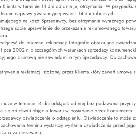
Klienta w terminie 14 dni od dnia jej otrzymania. W przypadku 
. Termin naprawy gwarancyjnej wynosi 14 dni roboczych.
lamującego na koszt Sprzedawcy, bez otrzymania wyraźnego potw
strzega sobie uprawnienie do przekazania reklamowanego towaru
aru.
załączyć do pisemnej reklamacji fotografie obrazujące stwierdz
 27 lipca 2002 r. o szczególnych warunkach sprzedaży konsumenck
cyjnego z umową nie zawiadomi o tym Sprzedawcy. Do zachowani
trywania reklamacji złożonej przez Klienta który zawarł umowę 
 może w terminie 14 dni odstąpić od niej bez podawania przyczy
a się od chwili objęcia Towaru w posiadanie przez Konsumenta.
rzedawcy oświadczenie o odstąpieniu. Oświadczenie to może zo
 zachowania terminu wystarczy wysłanie oświadczenia przed jeg
ażana za niezawartą.