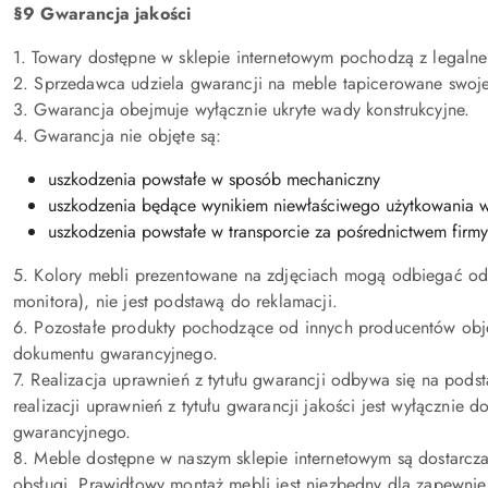
§9 Gwarancja jakości
1. Towary dostępne w sklepie internetowym pochodzą z legaln
2. Sprzedawca udziela gwarancji na meble tapicerowane swoj
3. Gwarancja obejmuje wyłącznie ukryte wady konstrukcyjne.
4. Gwarancja nie objęte są:
uszkodzenia powstałe w sposób mechaniczny
uszkodzenia będące wynikiem niewłaściwego użytkowania w s
uszkodzenia powstałe w transporcie za pośrednictwem firmy 
5. Kolory mebli prezentowane na zdjęciach mogą odbiegać od r
monitora), nie jest podstawą do reklamacji.
6. Pozostałe produkty pochodzące od innych producentów obj
dokumentu gwarancyjnego.
7. Realizacja uprawnień z tytułu gwarancji odbywa się na po
realizacji uprawnień z tytułu gwarancji jakości jest wyłączni
gwarancyjnego.
8. Meble dostępne w naszym sklepie internetowym są dostarcz
obsługi. Prawidłowy montaż mebli jest niezbędny dla zapewnie