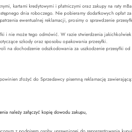
nymi, kartami kredytowymi i płatniczymi oraz zakupy na raty mBa
astępnego dnia roboczego. Nie pobieramy dodatkowych opłat za s
atrzenia ewentualnej reklamacji, prosimy o sprawdzenie przesyłk
i i nie może tego odmówić. W razie stwierdzenia jakichkolwiek 
dotyczące szkody oraz sposobu opakowania przesyłki.
woli na dochodzenie odszkodowania za uszkodzenie przesyłki od
 powinien złożyć do Sprzedawcy pisemną reklamację zawierającą
zenia należy załączyć kopię dowodu zakupu,
oleconym z podpisem osoby uprawnionej do reprezentowania kupu