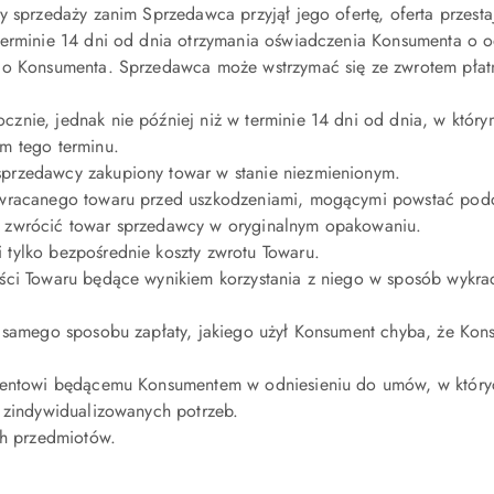
 sprzedaży zanim Sprzedawca przyjął jego ofertę, oferta przesta
terminie 14 dni od dnia otrzymania oświadczenia Konsumenta o 
do Konsumenta. Sprzedawca może wstrzymać się ze zwrotem płat
znie, jednak nie później niż w terminie 14 dni od dnia, w któ
m tego terminu.
przedawcy zakupiony towar w stanie niezmienionym.
zwracanego towaru przed uszkodzeniami, mogącymi powstać podc
 zwrócić towar sprzedawcy w oryginalnym opakowaniu.
tylko bezpośrednie koszty zwrotu Towaru.
ści Towaru będące wynikiem korzystania z niego w sposób wykrac
 samego sposobu zapłaty, jakiego użył Konsument chyba, że Konsu
lientowi będącemu Konsumentem w odniesieniu do umów, w który
 zindywidualizowanych potrzeb.
ch przedmiotów.