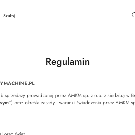
Regulamin
YMACHINE.PL
ób sprzedaży prowadzonej przez AMKM sp. z o.o. z siedzibą w Br
owym
”) oraz określa zasady i warunki świadczenia przez AMKM sp.
l oraz świąt.