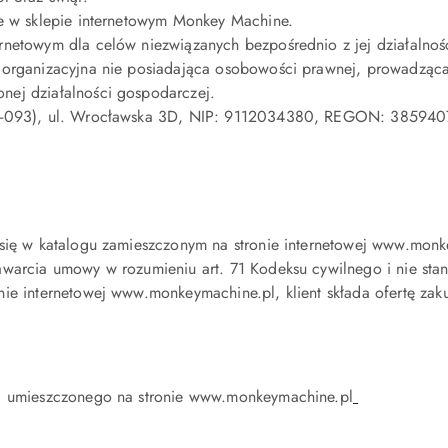
e w sklepie internetowym Monkey Machine.
ernetowym dla celów niezwiązanych bezpośrednio z jej działaln
a organizacyjna nie posiadająca osobowości prawnej, prowadząc
nej działalności gospodarczej.
(55-093), ul. Wrocławska 3D, NIP: 9112034380, REGON: 385940
 się w katalogu zamieszczonym na stronie internetowej www.mon
arcia umowy w rozumieniu art. 71 Kodeksu cywilnego i nie stanow
ie internetowej www.monkeymachine.pl, klient składa ofertę zak
za umieszczonego na stronie www.monkeymachine.pl