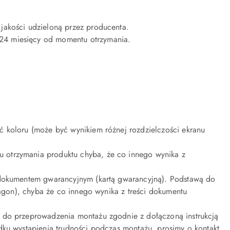
jakości udzieloną przez producenta.
24 miesięcy od momentu otrzymania.
ć koloru (może być wynikiem różnej rozdzielczości ekranu
 otrzymania produktu chyba, że co innego wynika z
m dokumentem gwarancyjnym (kartą gwarancyjną). Podstawą do
ragon), chyba że co innego wynika z treści dokumentu
t do przeprowadzenia montażu zgodnie z dołączoną instrukcją
dku wystąpienia trudności podczas montażu, prosimy o kontakt