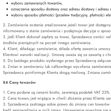
wyboru zamawianych towarów,
oznaczenia sposobu dostawy oraz adresu dostawy i adresu n
wyboru sposobu płatności (przelew tradycyjny, płatności ele
2. Zamówienie zostanie zrealizowane jeżeli towar jest dostęp
informowany o stanie zamówienia i podejmuje decyzje o sposobi
3. Jeśli Klient dokonał zapłaty za towar, Sprzedawca zwróci 
środków pieniężnych na poczet innego zamówienia.
4. Klient, składając zamówienie, składa ofertę zawarcia umo
Klientowi warunki realizacji. Umowę uważa się za zawartą z c
5. Do każdego produktu wysłanego przez Sprzedawcę załącza
6. Zmian w zamówieniu lub całkowitego wycofania zamówienia 
Sprzedawca poinformuje Klienta drogą mailową. Zmiana zamó
§4 Ceny towarów
1. Ceny podane są cenami brutto, zawierają podatek VAT 23%.
2. Cena towaru jest wiążąca w chwili złożenia przez Klienta z
3. Sprzedawca zastrzega sobie prawo do zmiany cen towarów 
bądź wprowadzania w nich zmian. Uprawnienie powyższe nie ma