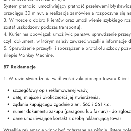
System płatności umożliwiający płatność przelewami błyskawicz
przeciągu 30 minut, a realizacja zamówienia rozpoczyna się n
3. W trosce o dobro Klientów oraz umożliwienie szybkiego rozp
został uszkodzony podczas transportu).
4. Kurier ma obowiązek umożliwić państwu sprawdzenie przesyłk
czyli dokument, w którym należy zawrzeć wszelkie informacje 
5. Sprawdzenie przesyłki i sporządzenie protokołu szkody poz
sklepie Monkey Machine.
§7 Reklamacje
1. W razie stwierdzenia wadliwości zakupionego towaru Klient
szczegółowy opis reklamowanej wady,
datę, miejsce i okoliczności jej stwierdzenia,
żądanie kupującego zgodnie z art. 560 i 561 k.c,
numer dokumentu zakupu (paragonu lub faktury) - do zgłos
dane umożliwiające kontakt z osobą reklamującą towar
Wszelkie reklamacje winny być zgłaszane na piśmie, listem p