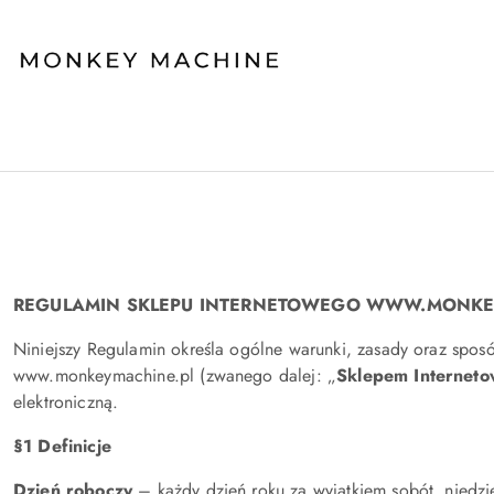
Przejdź do treści głównej
Przejdź do wyszukiwarki
Przejdź do moje konto
Przejdź do menu głównego
Przejdź do stopki
REGULAMIN SKLEPU INTERNETOWEGO WWW.MONKE
Niniejszy Regulamin określa ogólne warunki, zasady oraz spos
www.monkeymachine.pl (zwanego dalej: „
Sklepem Internet
elektroniczną.
§1 Definicje
Dzień roboczy
– każdy dzień roku za wyjątkiem sobót, niedzie