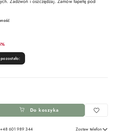
znych. Zadzwoń i oszczędzaj. Zamów tapetę pod
pność
abat:
5%
pozostało:
Do koszyka
: +48 601 989 344
Zostaw telefon