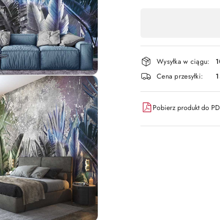
Dostępność
,
płatność
i
Wysyłka w ciągu:
1
dostawa
Cena przesyłki:
1
Pobierz produkt do P