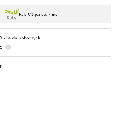
Wyślij
Rata 0% już od:
/ mc
0 - 14 dni roboczych
5
DF