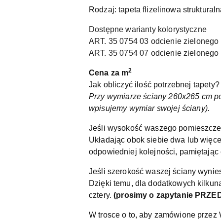
Rodzaj: tapeta flizelinowa struktural
Dostępne warianty kolorystyczne
ART. 35 0754 03 odcienie zielonego
ART.
35 0754 07 odcienie zielonego 
2
Cena za m
Jak obliczyć ilość potrzebnej tapety?
Przy wymiarze ściany 260x265 cm p
wpisujemy wymiar swojej ściany).
Jeśli wysokość waszego pomieszczen
Układając obok siebie dwa lub więcej
odpowiedniej kolejności, pamiętając o
Jeśli szerokość waszej ściany wynie
Dzięki temu, dla dodatkowych kilkuna
cztery.
(prosimy o zapytanie PRZ
W trosce o to, aby zamówione przez 