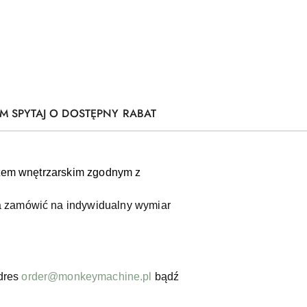
M SPYTAJ O DOSTĘPNY RABAT
ektem wnętrzarskim zgodnym z
a zamówić na indywidualny wymiar
dres
order@monkeymachine.pl
bądź