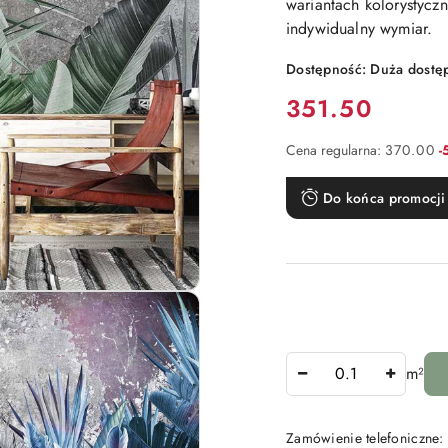
wariantach kolorystyc
indywidualny wymiar.
Dostępność:
Duża dostę
Cena:
351.50
R
Cena regularna:
370.00
-
Do końca promocji 
Ilość
m²
Zamówienie telefoniczne