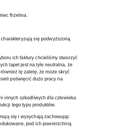
ec flizelina.
l charakteryzują się podwyższoną
oru ich faktury chcieliśmy stworzyć
ch tapet jest na tyle neutralna, że
również tę zaletę, że może skryć
sieli poświęcić dużo pracy na
ni innych szkodliwych dla człowieka
kcji tego typu produktów.
rmują się i wysychają zachowując
produkowane, pod ich powierzchnią