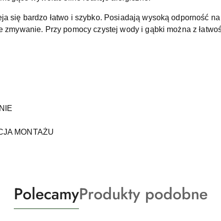
eja się bardzo łatwo i szybko. Posiadają wysoką odporność n
e zmywanie. Przy pomocy czystej wody i gąbki można z łatwoś
NIE
CJA MONTAŻU
Produkty
Produkty
Polecamy
Produkty podobne
o
o