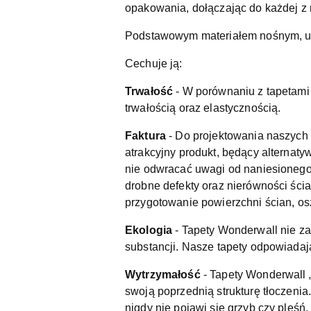
opakowania, dołączając do każdej z 
Podstawowym materiałem nośnym, uży
Cechuje ją:
Trwałość
- W porównaniu z tapetami 
trwałością oraz elastycznością.
Faktura
- Do projektowania naszych 
atrakcyjny produkt, będący alternatyw
nie odwracać uwagi od naniesionego 
drobne defekty oraz nierówności ścia
przygotowanie powierzchni ścian, os
Ekologia
- Tapety Wonderwall nie za
substancji. Nasze tapety odpowiada
Wytrzymałość
- Tapety Wonderwall „
swoją poprzednią strukturę tłoczeni
nigdy nie pojawi się grzyb czy pleśń