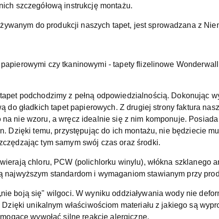
nich szczegółową instrukcję montażu.
wanym do produkcji naszych tapet, jest sprowadzana z Niemi
papierowymi czy tkaninowymi - tapety flizelinowe Wonderwal
tapet podchodzimy z pełną odpowiedzialnością. Dokonując wyb
ą do gładkich tapet papierowych. Z drugiej strony faktura naszy
na nie wzoru, a wręcz idealnie się z nim komponuje. Posiada 
n. Dzięki temu, przystępując do ich montażu, nie będziecie mu
zczędzając tym samym swój czas oraz środki.
wierają chloru, PCW (polichlorku winylu), włókna szklanego a
ją najwyższym standardom i wymaganiom stawianym przy produ
nie boją się" wilgoci. W wyniku oddziaływania wody nie defo
a. Dzięki unikalnym właściwościom materiału z jakiego są wy
, mogące wywołać silne reakcje alergiczne.