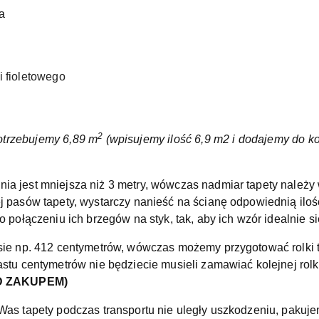
na
i fioletowego
2
otrzebujemy 6,89 m
(wpisujemy ilość 6,9 m2 i dodajemy do 
ia jest mniejsza niż 3 metry, wówczas nadmiar tapety należy
 pasów tapety, wystarczy nanieść na ścianę odpowiednią ilość
 połączeniu ich brzegów na styk, tak, aby ich wzór idealnie si
sie np. 412 centymetrów, wówczas możemy przygotować rolki t
stu centymetrów nie będziecie musieli zamawiać kolejnej rolki 
ED ZAKUPEM)
Was tapety podczas transportu nie uległy uszkodzeniu, pakuje