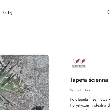
LOGO
WONDERWALL
STUDIO
Tapeta ścienna
Symbol:
1166
Fototapeta flizelinow
florystycznym idealna 