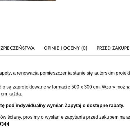
EZPIECZEŃSTWA
OPINIE I OCENY (0)
PRZED ZAKUPE
tapety, a renowacja pomieszczenia stanie się autorskim proj
udio są zaprojektowane w formacie 500 x 300 cm. Wzory możn
0 cm każda.
ę pod indywidualny wymiar. Zapytaj o dostępne rabaty.
w ściany, prosimy o wysłanie zapytania przed zakupem na a
9344