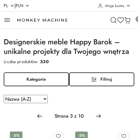
|
PL
PLN
Moje konto
Przejdź do treści głównej
Przejdź do wyszukiwarki
Przejdź do moje konto
Przejdź do menu głównego
Przejdź do stopki
Designerskie meble Happy Barok –
unikalne projekty dla Twojego wnętrza
Liczba produktów:
330
Kategorie
Filtruj
Zastosowano
Sortuj
według
sortowanie:
Nazwa
(A-
Z).
-5%
-5%