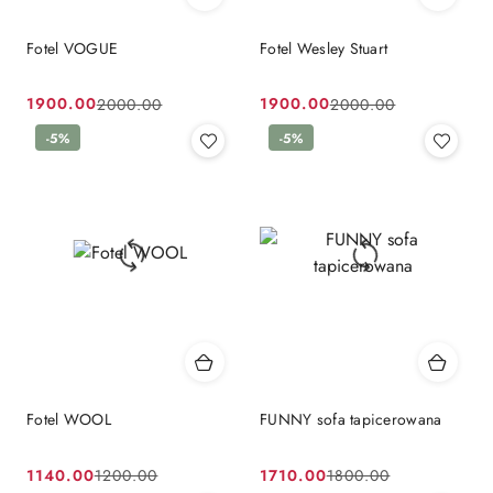
Fotel VOGUE
Fotel Wesley Stuart
1900.00
1900.00
2000.00
2000.00
Cena
Cena
Cena
Cena
promocyjna:
przed
-5%
promocyjna:
przed
-5%
promocją:
promocją:
Fotel WOOL
FUNNY sofa tapicerowana
1140.00
1710.00
1200.00
1800.00
Cena
Cena
Cena
Cena