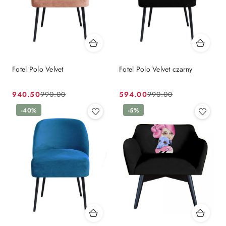
Fotel Polo Velvet
Fotel Polo Velvet czarny
940.50
594.00
990.00
990.00
Cena
Cena
Cena
Cena
promocyjna:
przed
-40%
promocyjna:
przed
-5%
promocją:
promocją: