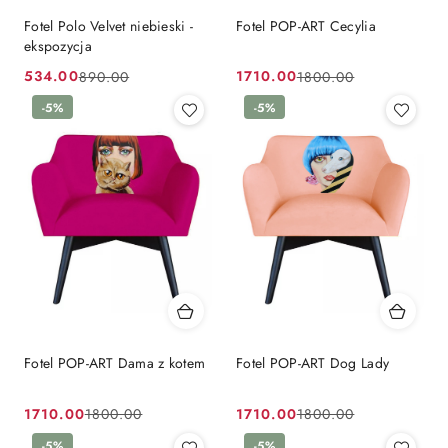
Fotel Polo Velvet niebieski -
Fotel POP-ART Cecylia
ekspozycja
534.00
1710.00
890.00
1800.00
Cena
Cena
Cena
Cena
promocyjna:
przed
-5%
promocyjna:
przed
-5%
promocją:
promocją:
Fotel POP-ART Dama z kotem
Fotel POP-ART Dog Lady
1710.00
1710.00
1800.00
1800.00
Cena
Cena
Cena
Cena
-5%
-5%