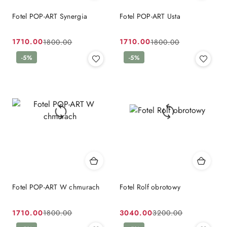
Fotel POP-ART Synergia
Fotel POP-ART Usta
1710.00
1710.00
1800.00
1800.00
Cena
Cena
Cena
Cena
promocyjna:
przed
-5%
promocyjna:
przed
-5%
promocją:
promocją:
Fotel POP-ART W chmurach
Fotel Rolf obrotowy
1710.00
3040.00
1800.00
3200.00
Cena
Cena
Cena
Cena