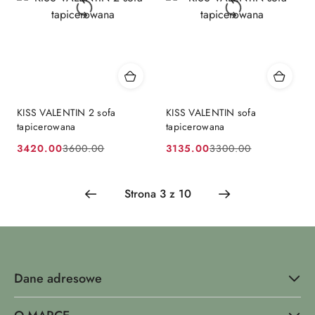
KISS VALENTIN 2 sofa
KISS VALENTIN sofa
tapicerowana
tapicerowana
3420.00
3135.00
3600.00
3300.00
Cena
Cena
Cena
Cena
promocyjna:
przed
promocyjna:
przed
promocją:
promocją:
Dane adresowe