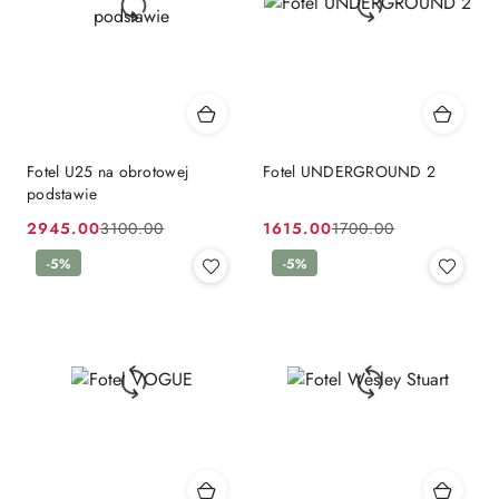
Fotel U25 na obrotowej
Fotel UNDERGROUND 2
podstawie
2945.00
1615.00
3100.00
1700.00
Cena
Cena
Cena
Cena
promocyjna:
przed
-5%
promocyjna:
przed
-5%
promocją:
promocją: