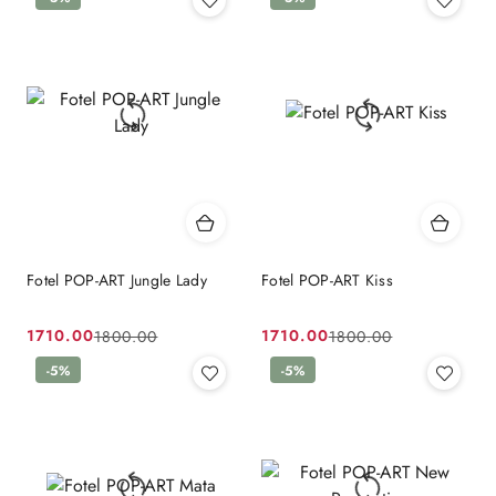
promocyjna:
przed
promocyjna:
przed
promocją:
promocją:
Fotel POP-ART Jungle Lady
Fotel POP-ART Kiss
1710.00
1710.00
1800.00
1800.00
Cena
Cena
Cena
Cena
promocyjna:
przed
-5%
promocyjna:
przed
-5%
promocją:
promocją: