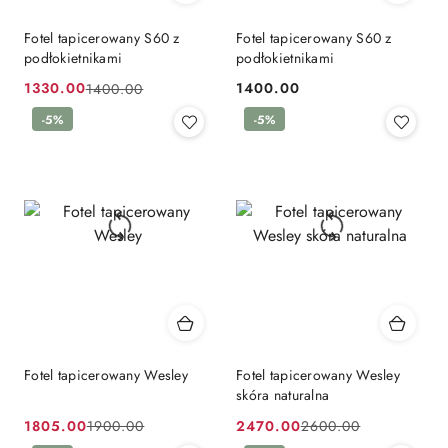
Fotel tapicerowany S60 z
Fotel tapicerowany S60 z
podłokietnikami
podłokietnikami
1330.00
1400.00
1400.00
Cena
Cena
Cena:
promocyjna:
przed
-5%
-5%
promocją:
Fotel tapicerowany Wesley
Fotel tapicerowany Wesley
skóra naturalna
1805.00
2470.00
1900.00
2600.00
Cena
Cena
Cena
Cena