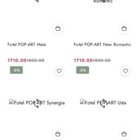
Fotel POP-ART Mata
Fotel POP-ART New Romantic
1710.00
1710.00
1800.00
1800.00
Cena
Cena
Cena
Cena
promocyjna:
przed
-5%
promocyjna:
przed
-5%
promocją:
promocją: