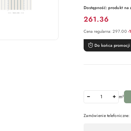
Dostępność:
produkt na
Cena:
261.36
R
Cena regularna:
297.00
-
Do końca promocji 
Ilość
m²
Zamówienie telefoniczne
Dostępność