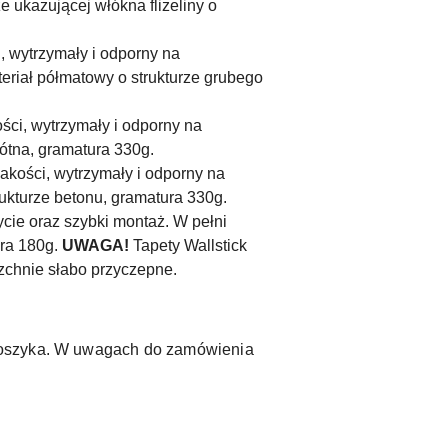
e ukazującej włókna flizeliny o
, wytrzymały i odporny na
eriał półmatowy o strukturze grubego
ości, wytrzymały i odporny na
łótna, gramatura 330g.
jakości, wytrzymały i odporny na
rukturze betonu, gramatura 330g.
ycie oraz szybki montaż. W pełni
ura 180g.
UWAGA!
Tapety Wallstick
zchnie słabo przyczepne.
 koszyka. W uwagach do zamówienia