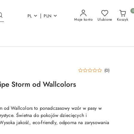
|
PL
PLN
Moje konto
Ulubione
Koszyk
(0)
ripe Storm od Wallcolors
orm od Wallcolors to ponadczasowy wzór w pasy w
orystyce. Świetna do pokojów dziecięcych i
ysoka jakość, eco-friendly, odporna na zarysowania