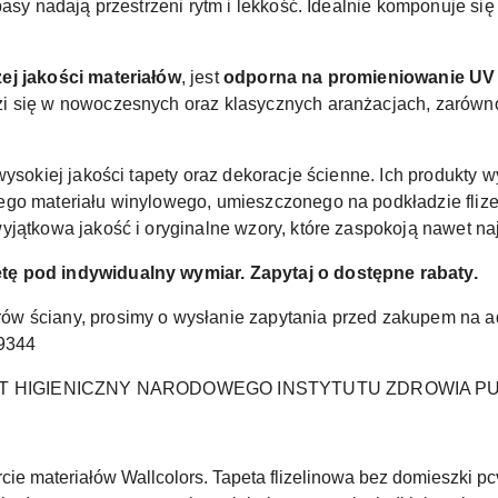
pasy nadają przestrzeni rytm i lekkość. Idealnie komponuje s
ej jakości materiałów
, jest
odporna na promieniowanie UV 
zi się w nowoczesnych oraz klasycznych aranżacjach, zarówno
wysokiej jakości tapety oraz dekoracje ścienne. Ich produkty
ego materiału winylowego, umieszczonego na podkładzie fl
yjątkowa jakość i oryginalne wzory, które zaspokoją nawet na
ę pod indywidualny wymiar. Zapytaj o dostępne rabaty.
ów ściany, prosimy o wysłanie zapytania przed zakupem na 
89344
T HIGIENICZNY NARODOWEGO INSTYTUTU ZDROWIA P
cie materiałów Wallcolors. Tapeta flizelinowa bez domieszki pcv 