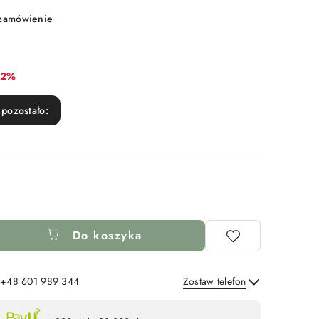
 zamówienie
abat:
12%
pozostało:
Do koszyka
: +48 601 989 344
Zostaw telefon
Wyślij