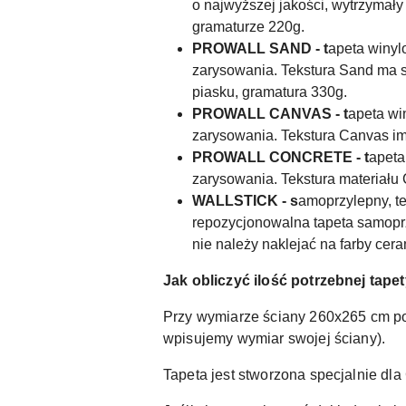
o najwyższej jakości, wytrzymały 
gramaturze 220g.
PROWALL SAND - t
apeta winyl
zarysowania. Tekstura Sand ma st
piasku, gramatura 330g.
PROWALL CANVAS - t
apeta wi
zarysowania. Tekstura Canvas imi
PROWALL CONCRETE - t
apeta
zarysowania. Tekstura materiału 
WALLSTICK - s
amoprzylepny, te
repozycjonowalna tapeta samoprzy
nie należy naklejać na farby ce
Jak obliczyć ilość potrzebnej tape
Przy wymiarze ściany 260x265 cm p
wpisujemy wymiar swojej ściany).
Tapeta jest stworzona specjalnie dl