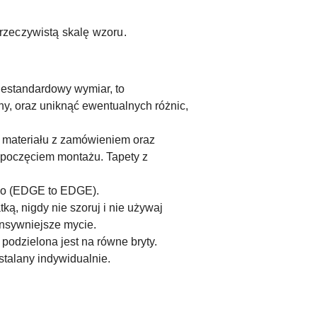
rzeczywistą skalę wzoru.
iestandardowy wymiar, to
ny, oraz uniknąć ewentualnych różnic,
ć materiału z zamówieniem oraz
ozpoczęciem montażu. Tapety z
ego (EDGE to EDGE).
ą, nigdy nie szoruj i nie używaj
nsywniejsze mycie.
podzielona jest na równe bryty.
ustalany indywidualnie.