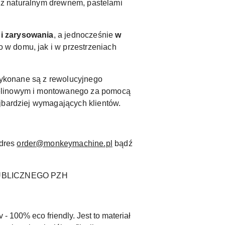
ię z naturalnym drewnem, pastelami
i zarysowania
, a jednocześnie
w
 w domu, jak i w przestrzeniach
 wykonane są z rewolucyjnego
izelinowym i montowanego za pomocą
jbardziej wymagających klientów.
adres
order@monkeymachine.pl
bądź
UBLICZNEGO PZH
- 100% eco friendly. Jest to materiał