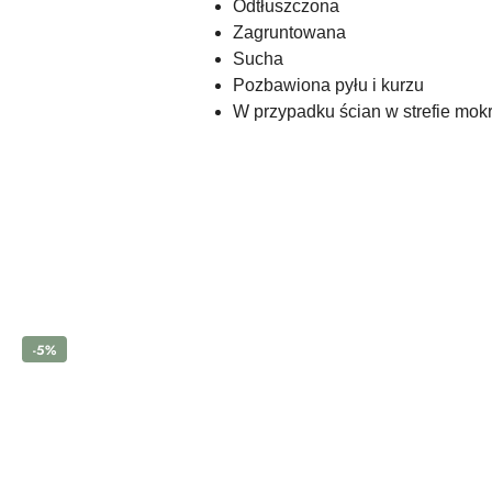
Odtłuszczona
Zagruntowana
Sucha
Pozbawiona pyłu i kurzu
W przypadku ścian w strefie mokr
Pomiń karuzelę produktów
-5%