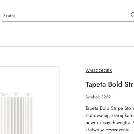
NAZWA
WALLCOLORS
PRODUCENTA:
Tapeta Bold St
Symbol:
3269
Tapeta Bold Stripe St
stonowanej, szarej kol
nowoczesnych wnętrz. W
i łatwa w czyszczeniu.