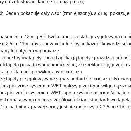
ry i przetestować tkaninę zamów próbkę
 Jeden pokazuje cały wzór (zmniejszony), a drugi pokazuje 
asem 5cm / 2in - j
eśli Twoja tapeta została przygotowana na n
y o 2,5cm / 1in, aby zapewnić pełne krycie każdej krawędzi ścia
iany lub błędem w pomiarze.
czenie brytów tapety - przed aplikacją tapety sprawdź zgodnoś
eżeli tapeta posiada wady produkcyjne, złóż reklamację przed r
gają reklamacji po wykonanym montażu.
asze tapety przygotowywane są w standardzie montażu stykow
abezpieczone systemem WET, należy przecierać wilgotną szmatk
bezpieczeniu systemem WET tapeta zyskuje odporność na inte
e jest dopasowana do poszczególnych ścian, standardowo tapeta 
 1in, nadmiar z prawej strony jest nie mniejszy niż 2,5cm / 1in, 