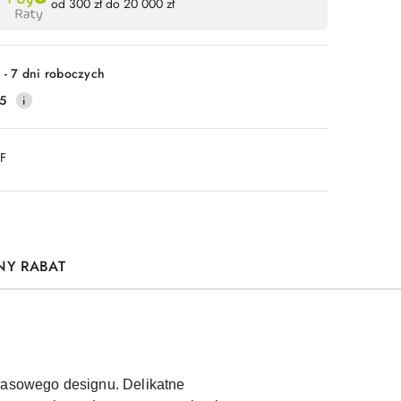
od 300 zł do 20 000 zł
 - 7 dni roboczych
5
DF
NY RABAT
czasowego designu. Delikatne