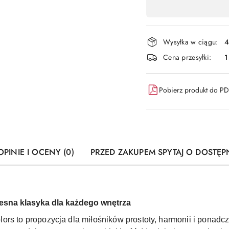
,
płatność
i
Wysyłka w ciągu:
4
dostawa
Cena przesyłki:
1
Pobierz produkt do P
OPINIE I OCENY (0)
PRZED ZAKUPEM SPYTAJ O DOSTĘP
esna klasyka dla każdego wnętrza
lors to propozycja dla miłośników prostoty, harmonii i ponad