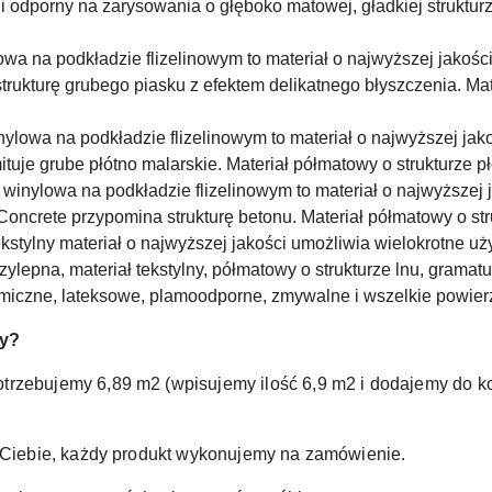
i odporny na zarysowania o głęboko matowej, gładkiej strukturz
owa na podkładzie flizelinowym to materiał o najwyższej jakości
rukturę grubego piasku z efektem delikatnego błyszczenia. Mat
nylowa na podkładzie flizelinowym to materiał o najwyższej jak
tuje grube płótno malarskie. Materiał półmatowy o strukturze p
 winylowa na podkładzie flizelinowym to materiał o najwyższej 
Concrete przypomina strukturę betonu. Materiał półmatowy o st
kstylny materiał o najwyższej jakości umożliwia wielokrotne uż
lepna, materiał tekstylny, półmatowy o strukturze lnu, gramat
ramiczne, lateksowe, plamoodporne, zmywalne i wszelkie powier
ty?
otrzebujemy 6,89 m2 (wpisujemy ilość 6,9 m2 i dodajemy do
a Ciebie, każdy produkt wykonujemy na zamówienie.