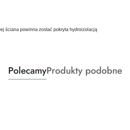
ej ściana powinna zostać pokryta hydroizolacją
Produkty
Produkty
Polecamy
Produkty podobne
o
o
statusie:
statusie: