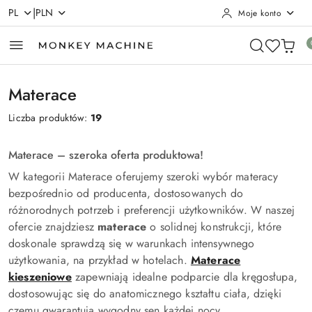
|
PL
PLN
Moje konto
Przejdź do treści głównej
Przejdź do wyszukiwarki
Przejdź do moje konto
Przejdź do menu głównego
Przejdź do stopki
Materace
Liczba produktów:
19
Materace – szeroka oferta produktowa!
W kategorii Materace oferujemy szeroki wybór materacy
bezpośrednio od producenta, dostosowanych do
różnorodnych potrzeb i preferencji użytkowników. W naszej
ofercie znajdziesz
materace
o solidnej konstrukcji, które
doskonale sprawdzą się w warunkach intensywnego
użytkowania, na przykład w hotelach.
Materace
kieszeniowe
zapewniają idealne podparcie dla kręgosłupa,
dostosowując się do anatomicznego kształtu ciała, dzięki
czemu gwarantują wygodny sen każdej nocy.