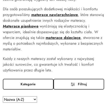
Dla osób poszukujących dodatkowej miękkości i komfortu
przygotowaliśmy
materace nawierzchniowe
, które stanowią
doskonałe uzupełnienie innych rodzajów materacy.
Materace piankowe
wyróżniają się elastycznością i
wsparciem, idealnie dopasowując się do kształtu ciała. W
ofercie znajdują się także
materace dziecięce
, stworzone z
myślą o potrzebach najmłodszych, wykonane z bezpiecznych
materiałów.
Każdy z naszych materacy został wykonany z najwyższej
jakości surowców, co gwarantuje ich trwałość i komfort
użytkowania przez długie lata.
Kategorie
Filtruj
Zastosowano
Sortuj
według
sortowanie: