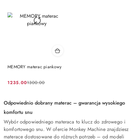
MEMORY materac piankowy
1235.00
1300.00
Cena
Cena
promocyjna:
przed
promocją:
Odpowiednio dobrany materac – gwarancja wysokiego
komfortu snu
Wybór odpowiedniego materaca to klucz do zdrowego i
komfortowego snu. W ofercie Monkey Machine znajdziesz
materace dostosowane do różnych potrzeb – od modeli