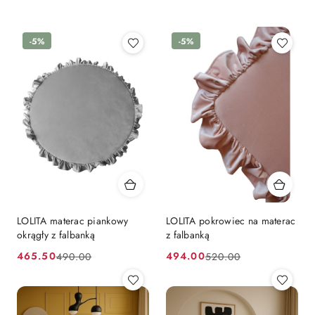
Nazwa
(A-
Z).
-5%
-5%
LOLITA materac piankowy
LOLITA pokrowiec na materac
okrągły z falbanką
z falbanką
465.50
494.00
490.00
520.00
Cena
Cena
Cena
Cena
promocyjna:
przed
promocyjna:
przed
promocją:
promocją: