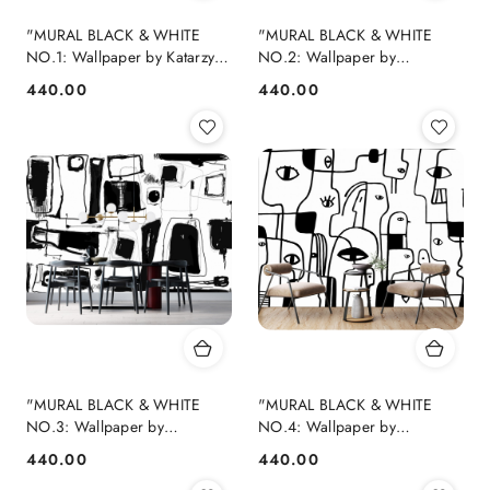
"MURAL BLACK & WHITE
"MURAL BLACK & WHITE
NO.1: Wallpaper by Katarzyna
NO.2: Wallpaper by
Jasyk , rolka 100x 200
Katarzyna Jasyk , rolka 100x
440.00
440.00
Cena:
Cena:
200
"MURAL BLACK & WHITE
"MURAL BLACK & WHITE
NO.3: Wallpaper by
NO.4: Wallpaper by
Katarzyna Jasyk , rolka 100x
Katarzyna Jasyk , rolka 100x
440.00
440.00
Cena:
Cena:
200
200