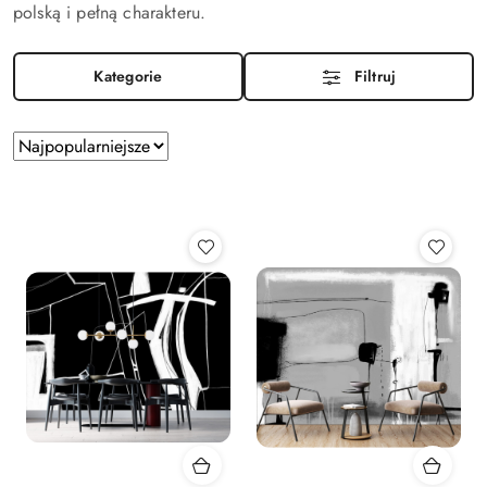
polską i pełną charakteru.
Kategorie
Filtruj
Zastosowano
Sortuj
według
sortowanie:
Najpopularniejsze.