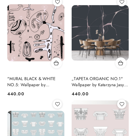
"MURAL BLACK & WHITE
„TAPETA ORGANIC NO.1"
NO.5: Wallpaper by
Wallpaper by Katarzyna Jasyk ,
Katarzyna Jasyk , rolka 100x
rolka 100x 200
440.00
440.00
Cena:
Cena:
200