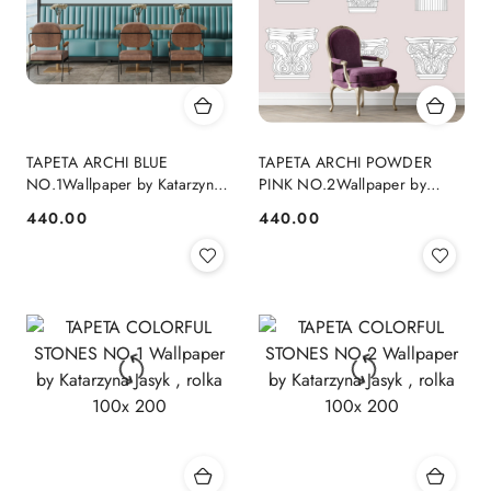
TAPETA ARCHI BLUE
TAPETA ARCHI POWDER
NO.1Wallpaper by Katarzyna
PINK NO.2Wallpaper by
Jasyk , rolka 100x 200
Katarzyna Jasyk , rolka 100x
440.00
440.00
Cena:
Cena:
200