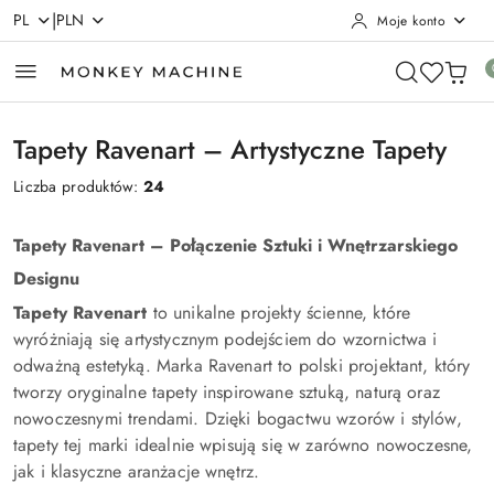
|
PL
PLN
Moje konto
Przejdź do treści głównej
Przejdź do wyszukiwarki
Przejdź do moje konto
Przejdź do menu głównego
Przejdź do stopki
Tapety Ravenart – Artystyczne Tapety
Liczba produktów:
24
Tapety Ravenart – Połączenie Sztuki i Wnętrzarskiego
Designu
Tapety Ravenart
to unikalne projekty ścienne, które
wyróżniają się artystycznym podejściem do wzornictwa i
odważną estetyką. Marka Ravenart to polski projektant, który
tworzy oryginalne tapety inspirowane sztuką, naturą oraz
nowoczesnymi trendami. Dzięki bogactwu wzorów i stylów,
tapety tej marki idealnie wpisują się w zarówno nowoczesne,
jak i klasyczne aranżacje wnętrz.