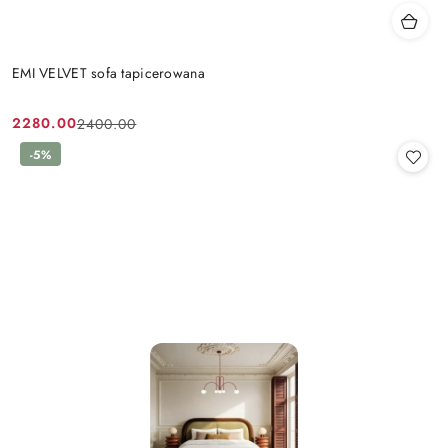
EMI VELVET sofa tapicerowana
2280.00
2400.00
Cena
Cena
promocyjna:
przed
-5%
promocją: