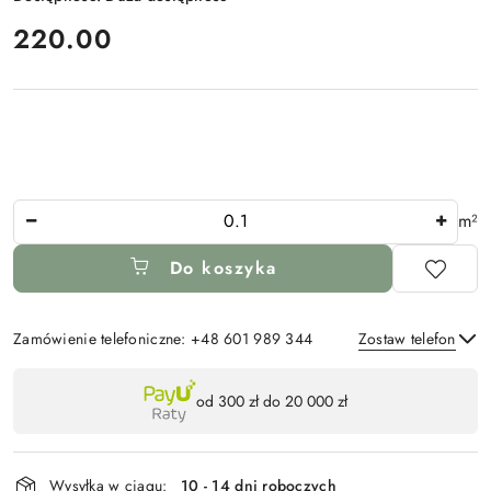
cena:
220.00
Ilość
m²
Do koszyka
Zamówienie telefoniczne: +48 601 989 344
Zostaw telefon
Dostępność
od 300 zł do 20 000 zł
,
Wyślij
płatność
i
Wysyłka w ciągu:
10 - 14 dni roboczych