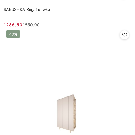
BABUSHKA Regał oliwka
1286.50
1550.00
Cena
Cena
promocyjna:
przed
-17%
promocją: