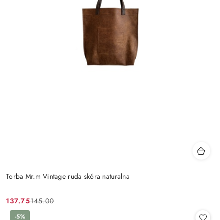
Torba Mr.m Vintage ruda skóra naturalna
137.75
145.00
Cena
Cena
promocyjna:
przed
-5%