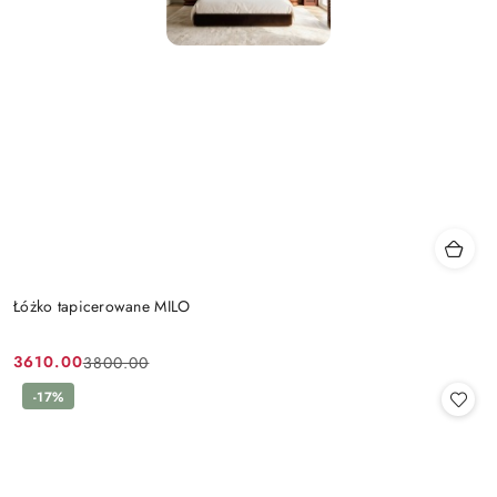
Łóżko tapicerowane MILO
3610.00
3800.00
Cena
Cena
promocyjna:
przed
-17%
promocją: