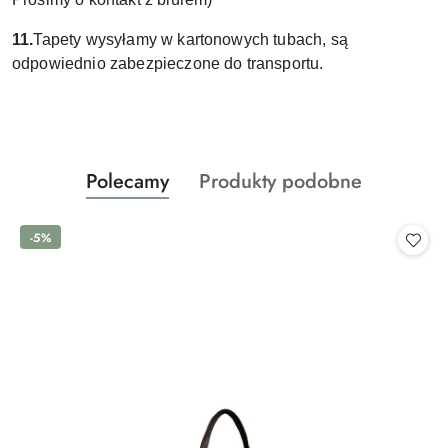
11.
Tapety wysyłamy w kartonowych tubach, są
odpowiednio zabezpieczone do transportu.
Produkty
Produkty
Polecamy
Produkty podobne
Pomiń karuzelę produktów
o
o
statusie:
statusie:
-5%