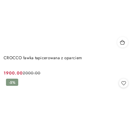
CROCCO ławka tapicerowana z oparciem
1900.00
2000.00
Cena
Cena
promocyjna:
przed
-5%
promocją: