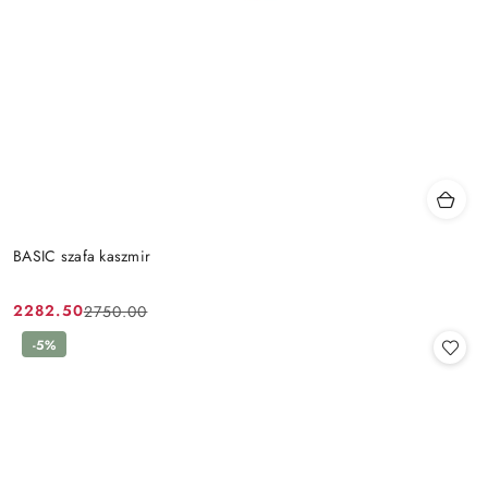
BASIC szafa kaszmir
2282.50
2750.00
Cena
Cena
promocyjna:
przed
-5%
promocją: