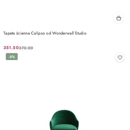
Tapeta ścienna Calipso od Wonderwall Studio
351.50
370.00
Cena
Cena
promocyjna:
przed
-5%
promocją: