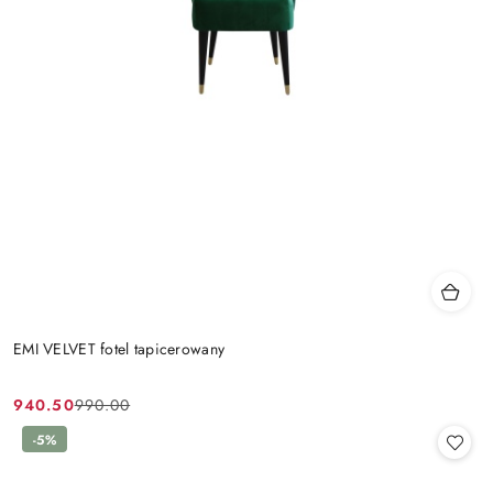
EMI VELVET fotel tapicerowany
940.50
990.00
Cena
Cena
promocyjna:
przed
-5%
promocją: