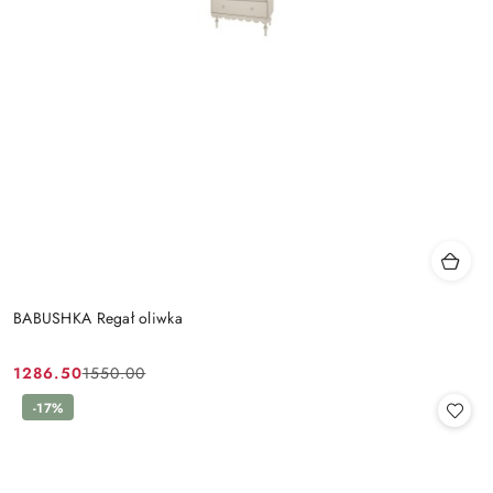
BABUSHKA Regał oliwka
1286.50
1550.00
Cena
Cena
promocyjna:
przed
-17%
promocją: