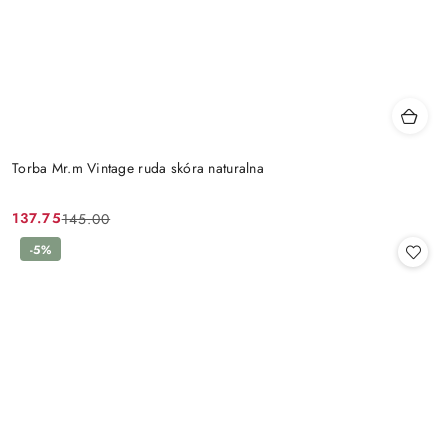
Torba Mr.m Vintage ruda skóra naturalna
137.75
145.00
Cena
Cena
promocyjna:
przed
-5%
promocją: