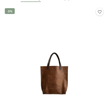
o
o
statusie:
statusie:
-5%