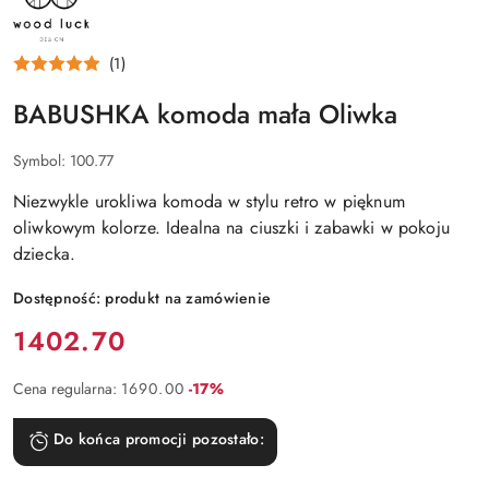
LUCK
DESIGN
(1)
BABUSHKA komoda mała Oliwka
Symbol:
100.77
Niezwykle urokliwa komoda w stylu retro w pięknum
oliwkowym kolorze. Idealna na ciuszki i zabawki w pokoju
dziecka.
Dostępność:
produkt na zamówienie
Cena:
1402.70
Rabat:
Cena regularna:
1690.00
-17%
Do końca promocji pozostało: