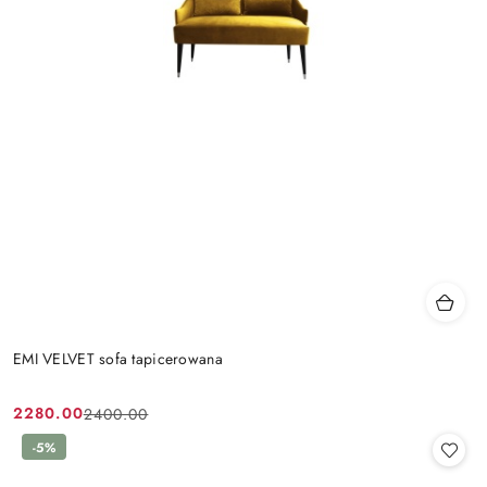
EMI VELVET sofa tapicerowana
2280.00
2400.00
Cena
Cena
promocyjna:
przed
-5%
promocją: