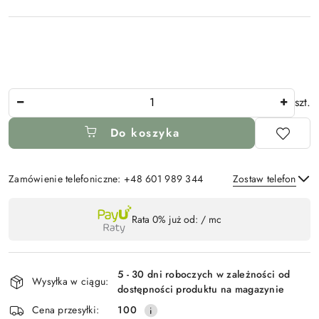
Ilość
szt.
Do koszyka
Zamówienie telefoniczne: +48 601 989 344
Zostaw telefon
Dostępność
Rata 0% już od:
/ mc
,
Wyślij
płatność
i
5 - 30 dni roboczych w zależności od
Wysyłka w ciągu:
dostawa
dostępności produktu na magazynie
Cena przesyłki:
100