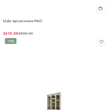
Łóżko tapicerowane MILO
3610.00
3800.00
Cena
Cena
promocyjna:
przed
-17%
promocją: