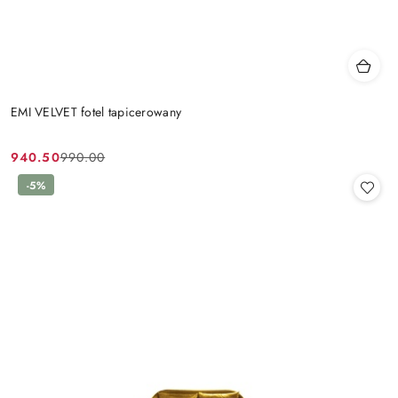
EMI VELVET fotel tapicerowany
940.50
990.00
Cena
Cena
promocyjna:
przed
-5%
promocją: