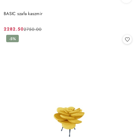
BASIC szafa kaszmir
2282.50
2750.00
Cena
Cena
promocyjna:
przed
-5%
promocją: