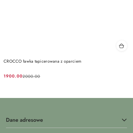
CROCCO ławka tapicerowana z oparciem
1900.00
2000.00
Cena
Cena
promocyjna:
przed
promocją:
Dane adresowe