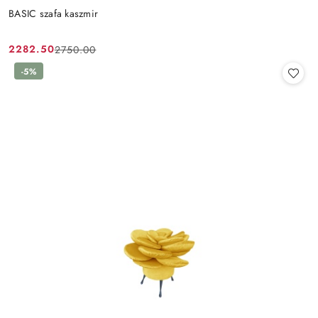
BASIC szafa kaszmir
2282.50
2750.00
Cena
Cena
promocyjna:
przed
-5%
promocją: