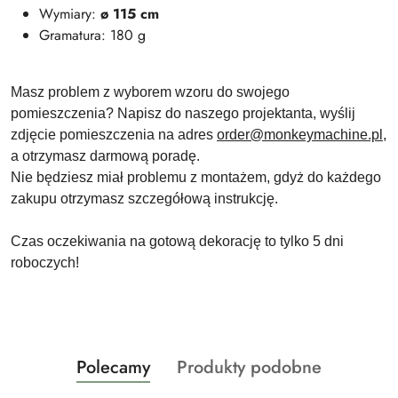
Wymiary:
ø 115 cm
Gramatura: 180 g
Masz problem z wyborem wzoru do swojego
pomieszczenia? Napisz do naszego projektanta, wyślij
zdjęcie pomieszczenia na adres
order@monkeymachine.pl
,
a otrzymasz darmową poradę.
Nie będziesz miał problemu z montażem, gdyż do każdego
zakupu otrzymasz szczegółową instrukcję.
Czas oczekiwania na gotową dekorację to tylko 5 dni
roboczych!
Produkty
Produkty
Polecamy
Produkty podobne
Pomiń karuzelę produktów
o
o