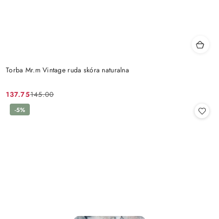
Torba Mr.m Vintage ruda skóra naturalna
137.75
145.00
Cena
Cena
promocyjna:
przed
-5%
promocją: