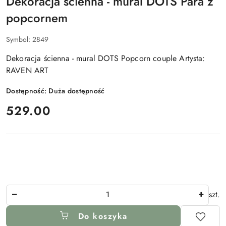
Dekoracja ścienna - mural DOTS Para z
popcornem
Symbol:
2849
Dekoracja ścienna - mural DOTS Popcorn couple Artysta:
RAVEN ART
Dostępność:
Duża dostępność
cena:
529.00
Ilość
szt.
Do koszyka