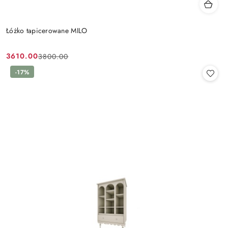
Łóżko tapicerowane MILO
3610.00
3800.00
Cena
Cena
promocyjna:
przed
-17%
promocją: