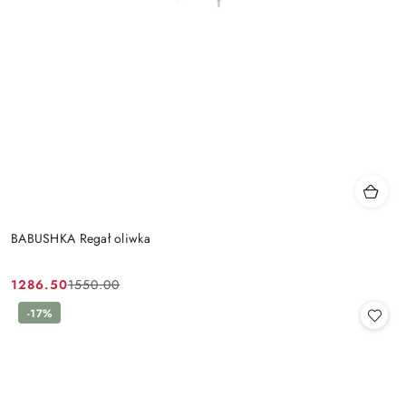
BABUSHKA Regał oliwka
1286.50
1550.00
Cena
Cena
promocyjna:
przed
-17%
promocją: