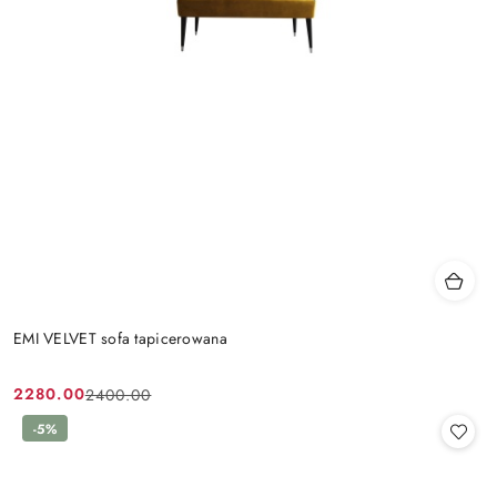
EMI VELVET sofa tapicerowana
2280.00
2400.00
Cena
Cena
promocyjna:
przed
-5%
promocją: