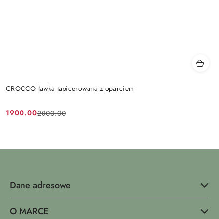
CROCCO ławka tapicerowana z oparciem
1900.00
2000.00
Cena
Cena
promocyjna:
przed
promocją:
Dane adresowe
O MARCE