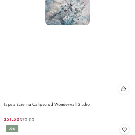
Tapeta ścienna Calipso od Wonderwall Studio
351.50
370.00
Cena
Cena
promocyjna:
przed
-5%