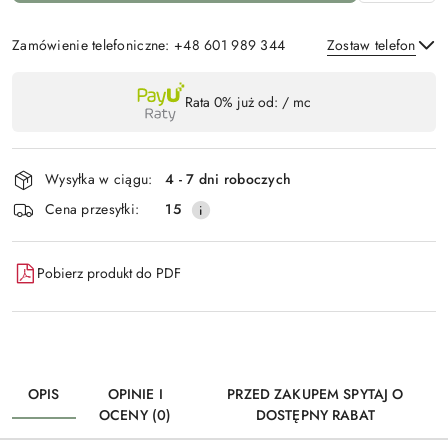
Zamówienie telefoniczne: +48 601 989 344
Zostaw telefon
Dostępność
Rata 0% już od:
/ mc
,
Wyślij
płatność
i
Wysyłka w ciągu:
4 - 7 dni roboczych
dostawa
Cena przesyłki:
15
Pobierz produkt do PDF
OPIS
OPINIE I
PRZED ZAKUPEM SPYTAJ O
OCENY (0)
DOSTĘPNY RABAT