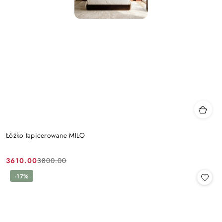
Łóżko tapicerowane MILO
3610.00
3800.00
Cena
Cena
promocyjna:
przed
-17%
promocją: