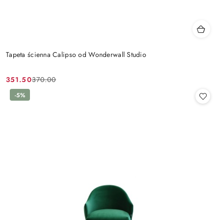
Tapeta ścienna Calipso od Wonderwall Studio
351.50
370.00
Cena
Cena
promocyjna:
przed
-5%
promocją: