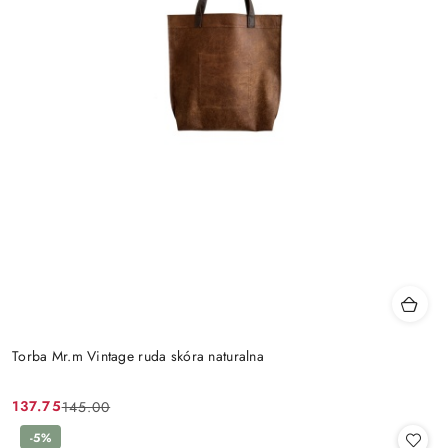
Torba Mr.m Vintage ruda skóra naturalna
137.75
145.00
Cena
Cena
promocyjna:
przed
-5%