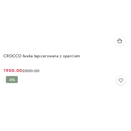
CROCCO ławka tapicerowana z oparciem
1900.00
2000.00
Cena
Cena
promocyjna:
przed
-5%
promocją: