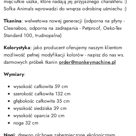
mięciutkie uszka, które nadają jej przyjaznego charakteru :)
Sofka Animals wprowadzi do wnęrza odrobinę uśmiechu :)
Tkanina
: welwetowa nowej generacji (odporna na płyny -
Cleanaboo, odporna na zadrapania - Petproof, Oeko-Tex
Standard 100, trudnopalna)
Kolorystyka
: jako producent oferujemy naszym klientom
możliwość pełnej modyfikacji kolorów - napisz do nas ws.
darmowych próbek tkanin
order@monkeymachine.pl
Wymiary
:
wysokość całkowita 59 cm
szerokość całkowita 132 cm
głębokośc całkowita 35 cm
wysokość siedziska 39 cm
wysokość oparcia 20 cm
noga 32 cm
Nogi
: drewno olchowe zabezpieczone ekologicznym