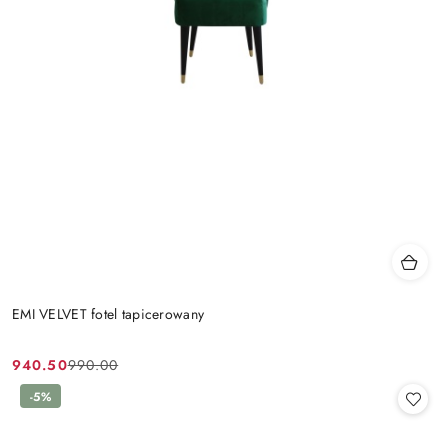
EMI VELVET fotel tapicerowany
940.50
990.00
Cena
Cena
promocyjna:
przed
-5%
promocją: