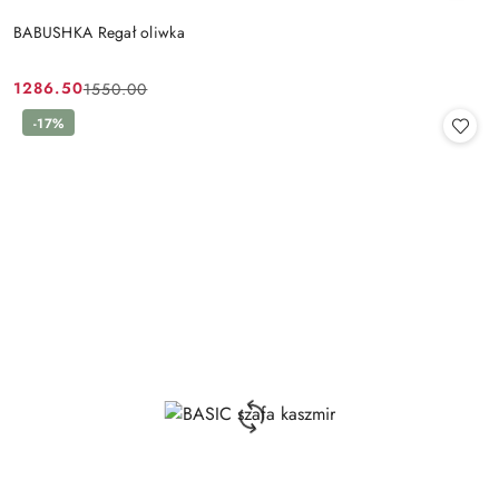
BABUSHKA Regał oliwka
1286.50
1550.00
Cena
Cena
promocyjna:
przed
-17%
promocją: