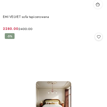
EMI VELVET sofa tapicerowana
2280.00
2400.00
Cena
Cena
promocyjna:
przed
-5%
promocją: