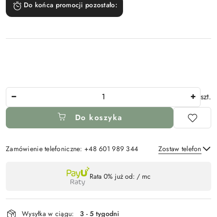
Do końca promocji pozostało:
Ilość
szt.
Do koszyka
Zamówienie telefoniczne: +48 601 989 344
Zostaw telefon
Dostępność
Rata 0% już od:
/ mc
,
Wyślij
płatność
i
Wysyłka w ciągu:
3 - 5 tygodni