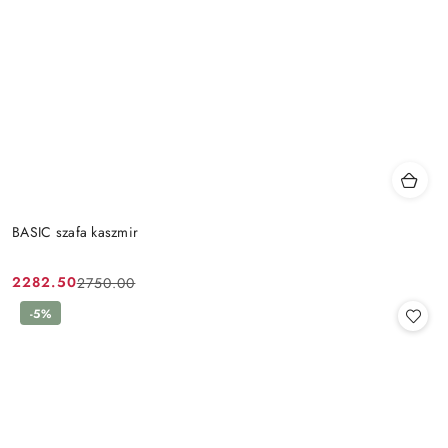
BASIC szafa kaszmir
2282.50
2750.00
Cena
Cena
promocyjna:
przed
-5%
promocją: