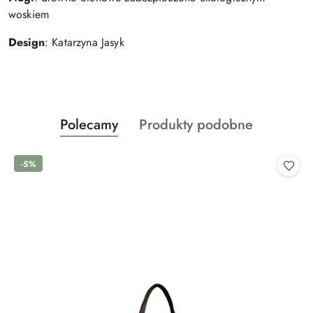
woskiem
Design
: Katarzyna Jasyk
Produkty
Produkty
Polecamy
Produkty podobne
Pomiń karuzelę produktów
o
o
statusie:
statusie:
-5%