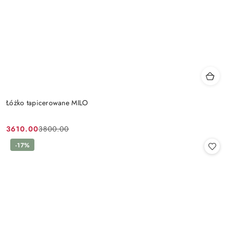
Łóżko tapicerowane MILO
3610.00
3800.00
Cena
Cena
promocyjna:
przed
-17%
promocją: