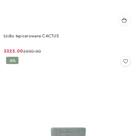
Łóżko tapicerowane CACTUS
3325.00
3500.00
Cena
Cena
promocyjna:
przed
-5%
promocją: