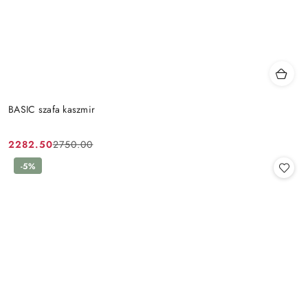
BASIC szafa kaszmir
2282.50
2750.00
Cena
Cena
promocyjna:
przed
-5%
promocją: