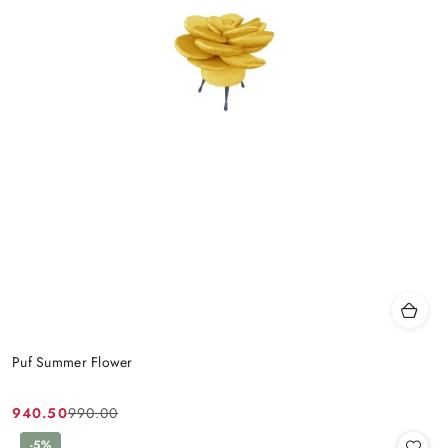
Puf Summer Flower
940.50
990.00
Cena
Cena
promocyjna:
przed
-5%