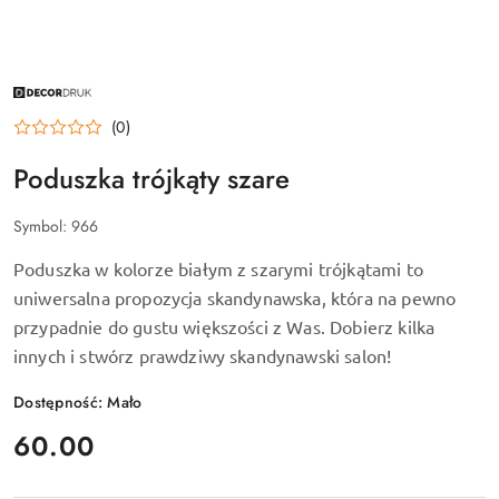
NAZWA
PRODUCENTA:
DECORDRUK
(0)
Poduszka trójkąty szare
Symbol:
966
Poduszka w kolorze białym z szarymi trójkątami to
uniwersalna propozycja skandynawska, która na pewno
przypadnie do gustu większości z Was. Dobierz kilka
innych i stwórz prawdziwy skandynawski salon!
Dostępność:
Mało
cena:
60.00