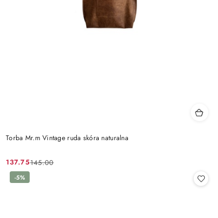
Torba Mr.m Vintage ruda skóra naturalna
137.75
145.00
Cena
Cena
promocyjna:
przed
-5%
promocją: