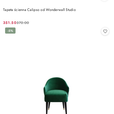
Tapeta ścienna Calipso od Wonderwall Studio
351.50
370.00
Cena
Cena
promocyjna:
przed
-5%
promocją: