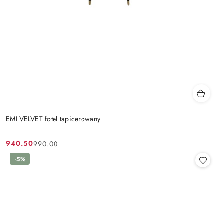
EMI VELVET fotel tapicerowany
940.50
990.00
Cena
Cena
promocyjna:
przed
-5%
promocją: