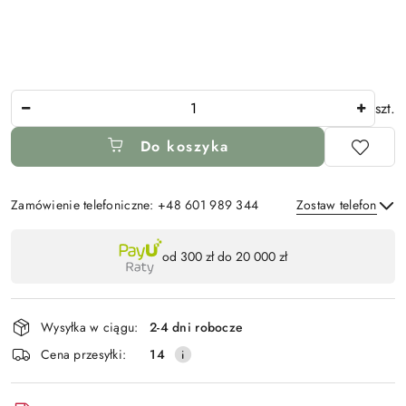
Ilość
szt.
Do koszyka
Zamówienie telefoniczne: +48 601 989 344
Zostaw telefon
Dostępność
od 300 zł do 20 000 zł
,
Wyślij
płatność
i
Wysyłka w ciągu:
2-4 dni robocze
dostawa
Cena przesyłki:
14