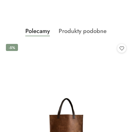
Produkty
Produkty
Polecamy
Produkty podobne
Pomiń karuzelę produktów
o
o
statusie:
statusie:
-5%