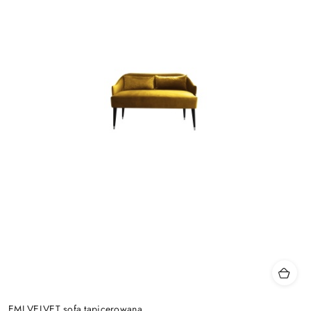
EMI VELVET sofa tapicerowana