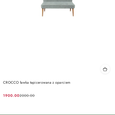
CROCCO ławka tapicerowana z oparciem
1900.00
2000.00
Cena
Cena
promocyjna:
przed
promocją: